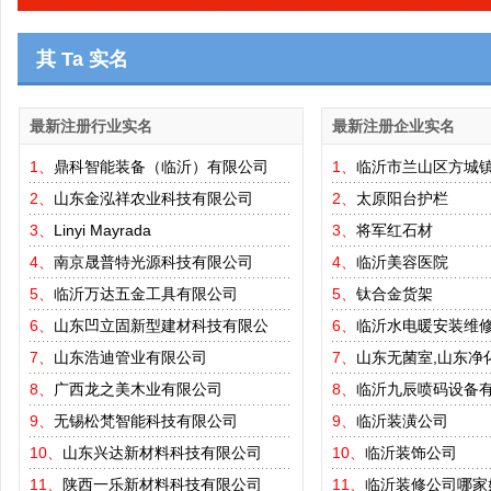
其 Ta 实名
最新注册行业实名
最新注册企业实名
1、
鼎科智能装备（临沂）有限公司
1、
临沂市兰山区方城
2、
山东金泓祥农业科技有限公司
2、
太原阳台护栏
3、
Linyi Mayrada
3、
将军红石材
4、
南京晟普特光源科技有限公司
4、
临沂美容医院
5、
临沂万达五金工具有限公司
5、
钛合金货架
6、
山东凹立固新型建材科技有限公
6、
临沂水电暖安装维
7、
山东浩迪管业有限公司
7、
山东无菌室,山东净
8、
广西龙之美木业有限公司
8、
临沂九辰喷码设备
9、
无锡松梵智能科技有限公司
9、
临沂装潢公司
10、
山东兴达新材料科技有限公司
10、
临沂装饰公司
11、
陕西一乐新材料科技有限公司
11、
临沂装修公司哪家