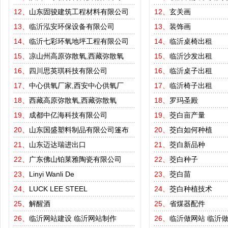
12、
山东固骏建筑工程材料有限公司
12、
玄关画
13、
临沂泓安环保设备有限公司
13、
装饰画
14、
临沂七彩环氧地坪工程有限公司
14、
临沂桌椅出租
15、
凉山州高原弥散氧,西藏弥散氧
15、
临沂沙发出租
16、
四川思英琪科技有限公司
16、
临沂桌子出租
17、
中心供氧厂家,西安中心供氧厂
17、
临沂椅子出租
18、
西藏高原弥散氧,西藏弥散氧
18、
罗玛圣殿
19、
成都中亿海科技有限公司
19、
茭白亩产量
20、
山东国盛塑料制品有限公司篷布
20、
茭白如何种植
21、
山东迈达瑞进出口
21、
茭白新品种
22、
广东佛山铂莱雅陶瓷有限公司
22、
茭白种子
23、
Linyi Wanli De
23、
茭白苗
24、
LUCK LEE STEEL
24、
茭白种植技术
25、
解醒酒
25、
省煤器配件
26、
临沂网站建设
临沂网站制作
26、
临沂做网站
临沂