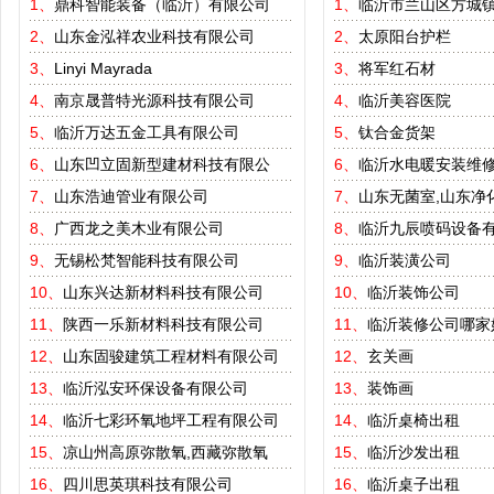
1、
鼎科智能装备（临沂）有限公司
1、
临沂市兰山区方城
2、
山东金泓祥农业科技有限公司
2、
太原阳台护栏
3、
Linyi Mayrada
3、
将军红石材
4、
南京晟普特光源科技有限公司
4、
临沂美容医院
5、
临沂万达五金工具有限公司
5、
钛合金货架
6、
山东凹立固新型建材科技有限公
6、
临沂水电暖安装维
7、
山东浩迪管业有限公司
7、
山东无菌室,山东净
8、
广西龙之美木业有限公司
8、
临沂九辰喷码设备
9、
无锡松梵智能科技有限公司
9、
临沂装潢公司
10、
山东兴达新材料科技有限公司
10、
临沂装饰公司
11、
陕西一乐新材料科技有限公司
11、
临沂装修公司哪家
12、
山东固骏建筑工程材料有限公司
12、
玄关画
13、
临沂泓安环保设备有限公司
13、
装饰画
14、
临沂七彩环氧地坪工程有限公司
14、
临沂桌椅出租
15、
凉山州高原弥散氧,西藏弥散氧
15、
临沂沙发出租
16、
四川思英琪科技有限公司
16、
临沂桌子出租