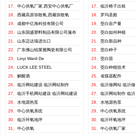
17、
中心供氧厂家,西安中心供氧厂
17、
临沂椅子出租
18、
西藏高原弥散氧,西藏弥散氧
18、
罗玛圣殿
19、
成都中亿海科技有限公司
19、
茭白亩产量
20、
山东国盛塑料制品有限公司篷布
20、
茭白如何种植
21、
山东迈达瑞进出口
21、
茭白新品种
22、
广东佛山铂莱雅陶瓷有限公司
22、
茭白种子
23、
Linyi Wanli De
23、
茭白苗
24、
LUCK LEE STEEL
24、
茭白种植技术
25、
解醒酒
25、
省煤器配件
26、
临沂网站建设
临沂网站制作
26、
临沂做网站
临沂
27、
临沂手机网站建设
临沂网站建设
27、
临沂网站制作
临
28、
水地源热泵
28、
水地源热泵
29、
中心供氧系统
29、
中心供氧系统
30、
临沂环氧地坪
30、
临沂环氧地坪
31、
中心供氧
31、
中心供氧厂家