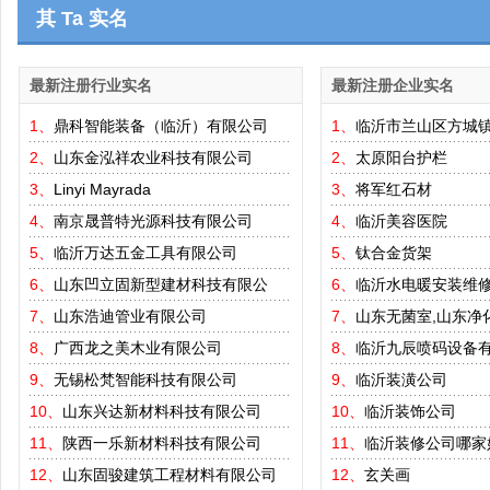
其 Ta 实名
最新注册行业实名
最新注册企业实名
1、
鼎科智能装备（临沂）有限公司
1、
临沂市兰山区方城
2、
山东金泓祥农业科技有限公司
2、
太原阳台护栏
3、
Linyi Mayrada
3、
将军红石材
4、
南京晟普特光源科技有限公司
4、
临沂美容医院
5、
临沂万达五金工具有限公司
5、
钛合金货架
6、
山东凹立固新型建材科技有限公
6、
临沂水电暖安装维
7、
山东浩迪管业有限公司
7、
山东无菌室,山东净
8、
广西龙之美木业有限公司
8、
临沂九辰喷码设备
9、
无锡松梵智能科技有限公司
9、
临沂装潢公司
10、
山东兴达新材料科技有限公司
10、
临沂装饰公司
11、
陕西一乐新材料科技有限公司
11、
临沂装修公司哪家
12、
山东固骏建筑工程材料有限公司
12、
玄关画