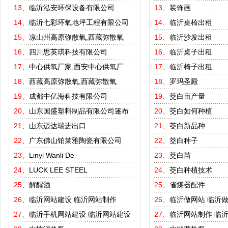
13、
临沂泓安环保设备有限公司
13、
装饰画
14、
临沂七彩环氧地坪工程有限公司
14、
临沂桌椅出租
15、
凉山州高原弥散氧,西藏弥散氧
15、
临沂沙发出租
16、
四川思英琪科技有限公司
16、
临沂桌子出租
17、
中心供氧厂家,西安中心供氧厂
17、
临沂椅子出租
18、
西藏高原弥散氧,西藏弥散氧
18、
罗玛圣殿
19、
成都中亿海科技有限公司
19、
茭白亩产量
20、
山东国盛塑料制品有限公司篷布
20、
茭白如何种植
21、
山东迈达瑞进出口
21、
茭白新品种
22、
广东佛山铂莱雅陶瓷有限公司
22、
茭白种子
23、
Linyi Wanli De
23、
茭白苗
24、
LUCK LEE STEEL
24、
茭白种植技术
25、
解醒酒
25、
省煤器配件
26、
临沂网站建设
临沂网站制作
26、
临沂做网站
临沂
27、
临沂手机网站建设
临沂网站建设
27、
临沂网站制作
临