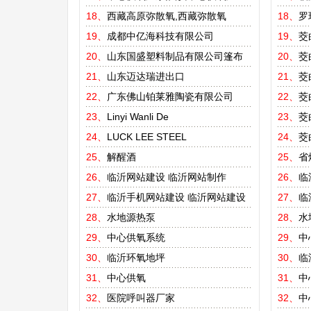
18、
西藏高原弥散氧,西藏弥散氧
18、
罗
19、
成都中亿海科技有限公司
19、
茭
20、
山东国盛塑料制品有限公司篷布
20、
茭
21、
山东迈达瑞进出口
21、
茭
22、
广东佛山铂莱雅陶瓷有限公司
22、
茭
23、
Linyi Wanli De
23、
茭
24、
LUCK LEE STEEL
24、
茭
25、
解醒酒
25、
省
26、
临沂网站建设
临沂网站制作
26、
临
27、
临沂手机网站建设
临沂网站建设
27、
临
28、
水地源热泵
28、
水
29、
中心供氧系统
29、
中
30、
临沂环氧地坪
30、
临
31、
中心供氧
31、
中
32、
医院呼叫器厂家
32、
中