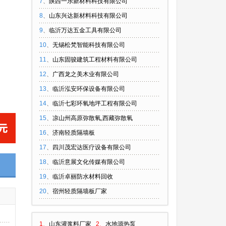
7
、
陕西一乐新材料科技有限公司
8
、
山东兴达新材料科技有限公司
9
、
临沂万达五金工具有限公司
10
、
无锡松梵智能科技有限公司
11
、
山东固骏建筑工程材料有限公司
12
、
广西龙之美木业有限公司
13
、
临沂泓安环保设备有限公司
14
、
临沂七彩环氧地坪工程有限公司
15
、
凉山州高原弥散氧,西藏弥散氧
16
、
济南轻质隔墙板
17
、
四川茂宏达医疗设备有限公司
18
、
临沂意展文化传媒有限公司
19
、
临沂卓丽防水材料回收
20
、
宿州轻质隔墙板厂家
1、
山东灌浆料厂家
2、
水地源热泵