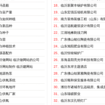
玛圣殿
18、
临沂新聚丰锅炉有限公司
白亩产量
19、
山东宏强压缩机有限公司
白如何种植
20、
南方装饰装修工程（山东）有
白新品种
21、
临沂远航建筑设计有限公司
白种子
22、
江湖地摊剃须刀网
白苗
23、
广东佛山铭仕陶瓷有限公司
白种植技术
24、
山东旭阳肥业有限公司
煤器配件
25、
临沂恒铵锅炉厂
沂做网站
临沂做网站的公司
26、
东海县阳亮光学科技有限公司
沂网站制作
临沂建网站
27、
临沂东岸主题酒店
地源热泵
28、
广东佛山铂莱雅陶瓷有限公司
心供氧系统
29、
临沂顺和保安服务有限公司
沂环氧地坪
30、
潍坊市诸城市弘远箱房、集成
心供氧厂家
31、
山东瑞硕胶业
心供氧
32、
临沂东汉孔明灯厂