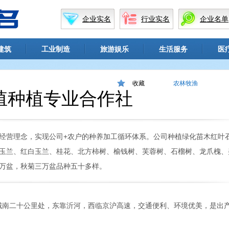
企业实名
行业实名
企业名单
建筑
工业制造
旅游娱乐
生活服务
医
收藏
农林牧渔
殖种植专业合作社
经营理念，实现公司+农户的种养加工循环体系。公司种植绿化苗木红叶
玉兰、红白玉兰、桂花、北方柿树、榆钱树、芙蓉树、石榴树、龙爪槐、
万盆，秋菊三万盆品种五十多样。
城南二十公里处，东靠沂河，西临京沪高速，交通便利、环境优美，是出