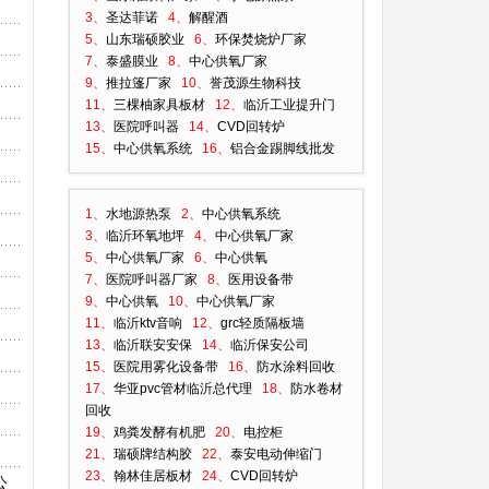
3、
圣达菲诺
4、
解醒酒
5、
山东瑞硕胶业
6、
环保焚烧炉厂家
7、
泰盛膜业
8、
中心供氧厂家
9、
推拉篷厂家
10、
誉茂源生物科技
11、
三棵柚家具板材
12、
临沂工业提升门
13、
医院呼叫器
14、
CVD回转炉
15、
中心供氧系统
16、
铝合金踢脚线批发
1、
水地源热泵
2、
中心供氧系统
3、
临沂环氧地坪
4、
中心供氧厂家
5、
中心供氧厂家
6、
中心供氧
7、
医院呼叫器厂家
8、
医用设备带
9、
中心供氧
10、
中心供氧厂家
11、
临沂ktv音响
12、
grc轻质隔板墙
13、
临沂联安安保
14、
临沂保安公司
15、
医院用雾化设备带
16、
防水涂料回收
17、
华亚pvc管材临沂总代理
18、
防水卷材
回收
19、
鸡粪发酵有机肥
20、
电控柜
21、
瑞硕牌结构胶
22、
泰安电动伸缩门
23、
翰林佳居板材
24、
CVD回转炉
公