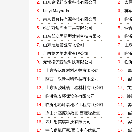
2、
山东金泓祥农业科技有限公司
2、
太
3、
Linyi Mayrada
3、
将
4、
南京晟普特光源科技有限公司
4、
临
5、
临沂万达五金工具有限公司
5、
钛
6、
山东凹立固新型建材科技有限公
6、
临
7、
山东浩迪管业有限公司
7、
山东
8、
广西龙之美木业有限公司
8、
临
9、
无锡松梵智能科技有限公司
9、
临
10、
山东兴达新材料科技有限公司
10、
临
11、
陕西一乐新材料科技有限公司
11、
临
12、
山东固骏建筑工程材料有限公司
12、
玄
13、
临沂泓安环保设备有限公司
13、
装
14、
临沂七彩环氧地坪工程有限公司
14、
临
15、
凉山州高原弥散氧,西藏弥散氧
15、
临
16、
四川思英琪科技有限公司
16、
临
17、
中心供氧厂家,西安中心供氧厂
17、
临