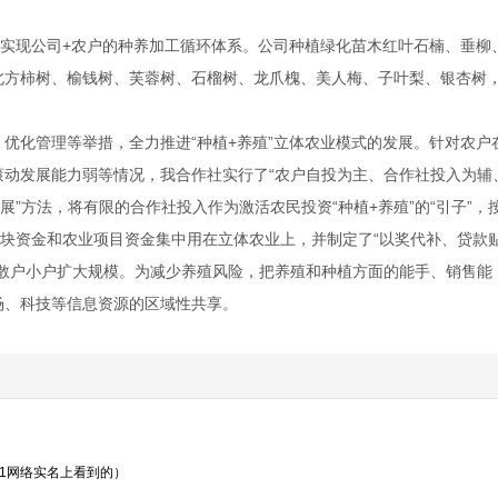
现公司+农户的种养加工循环体系。公司种植绿化苗木红叶石楠、垂柳
北方柿树、榆钱树、芙蓉树、石榴树、龙爪槐、美人梅、子叶梨、银杏树
化管理等举措，全力推进“种植+养殖”立体农业模式的发展。针对农户
滚动发展能力弱等情况，我合作社实行了“农户自投为主、合作社投入为辅
展”方法，将有限的合作社投入作为激活农民投资“种植+养殖”的“引子”，
切块资金和农业项目资金集中用在立体农业上，并制定了“以奖代补、贷款
殖散户小户扩大规模。为减少养殖风险，把养殖和种植方面的能手、销售能
场、科技等信息资源的区域性共享。
21网络实名上看到的）