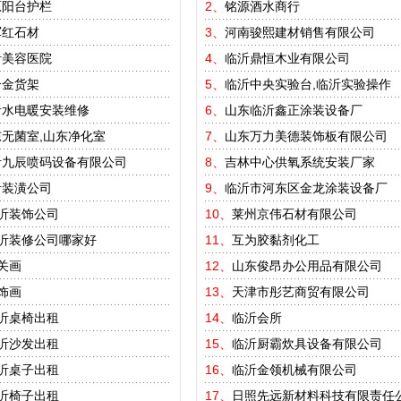
原阳台护栏
2、
铭源酒水商行
军红石材
3、
河南骏熙建材销售有限公司
沂美容医院
4、
临沂鼎恒木业有限公司
合金货架
5、
临沂中央实验台,临沂实验操作
沂水电暖安装维修
6、
山东临沂鑫正涂装设备厂
无菌室,山东净化室
7、
山东万力美德装饰板有限公司
沂九辰喷码设备有限公司
8、
吉林中心供氧系统安装厂家
沂装潢公司
9、
临沂市河东区金龙涂装设备厂
沂装饰公司
10、
莱州京伟石材有限公司
沂装修公司哪家好
11、
互为胶黏剂化工
关画
12、
山东俊昂办公用品有限公司
饰画
13、
天津市彤艺商贸有限公司
沂桌椅出租
14、
临沂会所
沂沙发出租
15、
临沂厨霸炊具设备有限公司
沂桌子出租
16、
临沂金领机械有限公司
沂椅子出租
17、
日照先远新材料科技有限责任