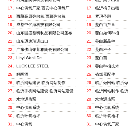
17、
中心供氧厂家,西安中心供氧厂
17、
临沂椅子出租
18、
西藏高原弥散氧,西藏弥散氧
18、
罗玛圣殿
19、
成都中亿海科技有限公司
19、
茭白亩产量
20、
山东国盛塑料制品有限公司篷布
20、
茭白如何种植
21、
山东迈达瑞进出口
21、
茭白新品种
22、
广东佛山铂莱雅陶瓷有限公司
22、
茭白种子
23、
Linyi Wanli De
23、
茭白苗
24、
LUCK LEE STEEL
24、
茭白种植技术
25、
解醒酒
25、
省煤器配件
26、
临沂网站建设
临沂网站制作
26、
临沂做网站
临沂
27、
临沂手机网站建设
临沂网站建设
27、
临沂网站制作
临
28、
水地源热泵
28、
水地源热泵
29、
中心供氧系统
29、
中心供氧系统
30、
临沂环氧地坪
30、
临沂环氧地坪
31、
中心供氧
31、
中心供氧厂家