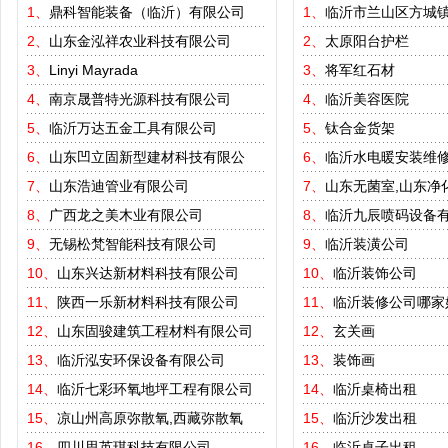
1、
鼎科智能装备（临沂）有限公司
1、
临沂市兰山区方城
2、
山东金泓祥农业科技有限公司
2、
太原阳台护栏
3、
Linyi Mayrada
3、
将军红石材
4、
南京晟普特光源科技有限公司
4、
临沂美容医院
5、
临沂万达五金工具有限公司
5、
钛合金货架
6、
山东凹立固新型建材科技有限公
6、
临沂水电暖安装维
7、
山东浩迪管业有限公司
7、
山东无菌室,山东净
8、
广西龙之美木业有限公司
8、
临沂九辰喷码设备
9、
无锡松梵智能科技有限公司
9、
临沂装潢公司
10、
山东兴达新材料科技有限公司
10、
临沂装饰公司
11、
陕西一乐新材料科技有限公司
11、
临沂装修公司哪家
12、
山东固骏建筑工程材料有限公司
12、
玄关画
13、
临沂泓安环保设备有限公司
13、
装饰画
14、
临沂七彩环氧地坪工程有限公司
14、
临沂桌椅出租
15、
凉山州高原弥散氧,西藏弥散氧
15、
临沂沙发出租
16、
四川思英琪科技有限公司
16、
临沂桌子出租