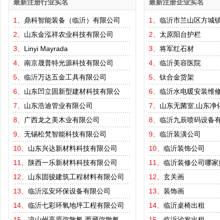
最新注册行业实名
最新注册企业实名
1、
鼎科智能装备（临沂）有限公司
1、
临沂市兰山区方城
2、
山东金泓祥农业科技有限公司
2、
太原阳台护栏
3、
Linyi Mayrada
3、
将军红石材
4、
南京晟普特光源科技有限公司
4、
临沂美容医院
5、
临沂万达五金工具有限公司
5、
钛合金货架
6、
山东凹立固新型建材科技有限公
6、
临沂水电暖安装维
7、
山东浩迪管业有限公司
7、
山东无菌室,山东净
8、
广西龙之美木业有限公司
8、
临沂九辰喷码设备
9、
无锡松梵智能科技有限公司
9、
临沂装潢公司
10、
山东兴达新材料科技有限公司
10、
临沂装饰公司
11、
陕西一乐新材料科技有限公司
11、
临沂装修公司哪家
12、
山东固骏建筑工程材料有限公司
12、
玄关画
13、
临沂泓安环保设备有限公司
13、
装饰画
14、
临沂七彩环氧地坪工程有限公司
14、
临沂桌椅出租
15、
凉山州高原弥散氧,西藏弥散氧
15、
临沂沙发出租