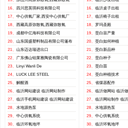
16、
四川思英琪科技有限公司
16、
临沂桌子出租
17、
中心供氧厂家,西安中心供氧厂
17、
临沂椅子出租
18、
西藏高原弥散氧,西藏弥散氧
18、
罗玛圣殿
19、
成都中亿海科技有限公司
19、
茭白亩产量
20、
山东国盛塑料制品有限公司篷布
20、
茭白如何种植
21、
山东迈达瑞进出口
21、
茭白新品种
22、
广东佛山铂莱雅陶瓷有限公司
22、
茭白种子
23、
Linyi Wanli De
23、
茭白苗
24、
LUCK LEE STEEL
24、
茭白种植技术
25、
解醒酒
25、
省煤器配件
26、
临沂网站建设
临沂网站制作
26、
临沂做网站
临沂
27、
临沂手机网站建设
临沂网站建设
27、
临沂网站制作
临
28、
水地源热泵
28、
水地源热泵
29、
中心供氧系统
29、
中心供氧系统
30、
临沂环氧地坪
30、
临沂环氧地坪