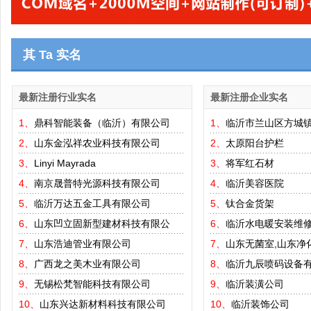
其 Ta 实名
最新注册行业实名
最新注册企业实名
1、
鼎科智能装备（临沂）有限公司
1、
临沂市兰山区方城
2、
山东金泓祥农业科技有限公司
2、
太原阳台护栏
3、
Linyi Mayrada
3、
将军红石材
4、
南京晟普特光源科技有限公司
4、
临沂美容医院
5、
临沂万达五金工具有限公司
5、
钛合金货架
6、
山东凹立固新型建材科技有限公
6、
临沂水电暖安装维
7、
山东浩迪管业有限公司
7、
山东无菌室,山东净
8、
广西龙之美木业有限公司
8、
临沂九辰喷码设备
9、
无锡松梵智能科技有限公司
9、
临沂装潢公司
10、
山东兴达新材料科技有限公司
10、
临沂装饰公司