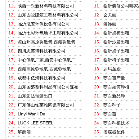
11、
陕西一乐新材料科技有限公司
11、
临沂装修公司哪家
12、
山东固骏建筑工程材料有限公司
12、
玄关画
13、
临沂泓安环保设备有限公司
13、
装饰画
14、
临沂七彩环氧地坪工程有限公司
14、
临沂桌椅出租
15、
凉山州高原弥散氧,西藏弥散氧
15、
临沂沙发出租
16、
四川思英琪科技有限公司
16、
临沂桌子出租
17、
中心供氧厂家,西安中心供氧厂
17、
临沂椅子出租
18、
西藏高原弥散氧,西藏弥散氧
18、
罗玛圣殿
19、
成都中亿海科技有限公司
19、
茭白亩产量
20、
山东国盛塑料制品有限公司篷布
20、
茭白如何种植
21、
山东迈达瑞进出口
21、
茭白新品种
22、
广东佛山铂莱雅陶瓷有限公司
22、
茭白种子
23、
Linyi Wanli De
23、
茭白苗
24、
LUCK LEE STEEL
24、
茭白种植技术
25、
解醒酒
25、
省煤器配件