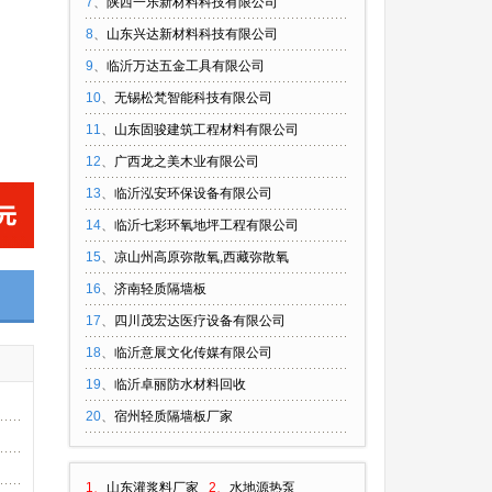
7
、
陕西一乐新材料科技有限公司
8
、
山东兴达新材料科技有限公司
9
、
临沂万达五金工具有限公司
10
、
无锡松梵智能科技有限公司
11
、
山东固骏建筑工程材料有限公司
12
、
广西龙之美木业有限公司
13
、
临沂泓安环保设备有限公司
14
、
临沂七彩环氧地坪工程有限公司
15
、
凉山州高原弥散氧,西藏弥散氧
16
、
济南轻质隔墙板
17
、
四川茂宏达医疗设备有限公司
18
、
临沂意展文化传媒有限公司
19
、
临沂卓丽防水材料回收
20
、
宿州轻质隔墙板厂家
1、
山东灌浆料厂家
2、
水地源热泵