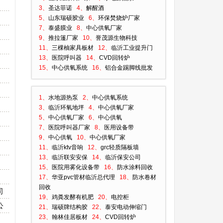
3、
圣达菲诺
4、
解醒酒
5、
山东瑞硕胶业
6、
环保焚烧炉厂家
7、
泰盛膜业
8、
中心供氧厂家
9、
推拉篷厂家
10、
誉茂源生物科技
11、
三棵柚家具板材
12、
临沂工业提升门
13、
医院呼叫器
14、
CVD回转炉
15、
中心供氧系统
16、
铝合金踢脚线批发
1、
水地源热泵
2、
中心供氧系统
3、
临沂环氧地坪
4、
中心供氧厂家
5、
中心供氧厂家
6、
中心供氧
7、
医院呼叫器厂家
8、
医用设备带
9、
中心供氧
10、
中心供氧厂家
11、
临沂ktv音响
12、
grc轻质隔板墙
13、
临沂联安安保
14、
临沂保安公司
15、
医院用雾化设备带
16、
防水涂料回收
17、
华亚pvc管材临沂总代理
18、
防水卷材
回收
司
19、
鸡粪发酵有机肥
20、
电控柜
公
21、
瑞硕牌结构胶
22、
泰安电动伸缩门
23、
翰林佳居板材
24、
CVD回转炉