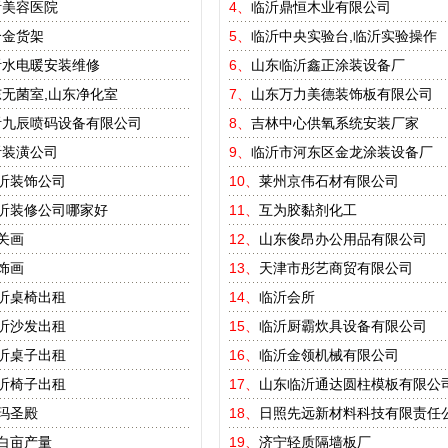
沂美容医院
4、
临沂鼎恒木业有限公司
合金货架
5、
临沂中央实验台,临沂实验操作
沂水电暖安装维修
6、
山东临沂鑫正涂装设备厂
无菌室,山东净化室
7、
山东万力美德装饰板有限公司
沂九辰喷码设备有限公司
8、
吉林中心供氧系统安装厂家
沂装潢公司
9、
临沂市河东区金龙涂装设备厂
沂装饰公司
10、
莱州京伟石材有限公司
沂装修公司哪家好
11、
互为胶黏剂化工
关画
12、
山东俊昂办公用品有限公司
饰画
13、
天津市彤艺商贸有限公司
沂桌椅出租
14、
临沂会所
沂沙发出租
15、
临沂厨霸炊具设备有限公司
沂桌子出租
16、
临沂金领机械有限公司
沂椅子出租
17、
山东临沂通达圆柱模板有限公
玛圣殿
18、
日照先远新材料科技有限责任
白亩产量
19、
济宁轻质隔墙板厂