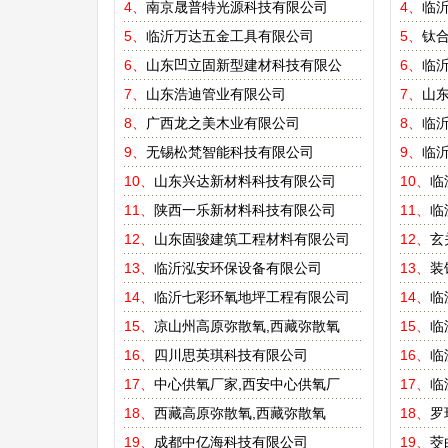
4、
南京晟普特光源科技有限公司
4、
临
5、
临沂万达五金工具有限公司
5、
钛
6、
山东凹立固新型建材科技有限公
6、
临
7、
山东浩迪管业有限公司
7、
山东
8、
广西龙之美木业有限公司
8、
临
9、
无锡松梵智能科技有限公司
9、
临
10、
山东兴达新材料科技有限公司
10、
临
11、
陕西一乐新材料科技有限公司
11、
临
12、
山东固骏建筑工程材料有限公司
12、
玄
13、
临沂泓安环保设备有限公司
13、
装
14、
临沂七彩环氧地坪工程有限公司
14、
临
15、
凉山州高原弥散氧,西藏弥散氧
15、
临
16、
四川思英琪科技有限公司
16、
临
17、
中心供氧厂家,西安中心供氧厂
17、
临
18、
西藏高原弥散氧,西藏弥散氧
18、
罗
19、
成都中亿海科技有限公司
19、
茭