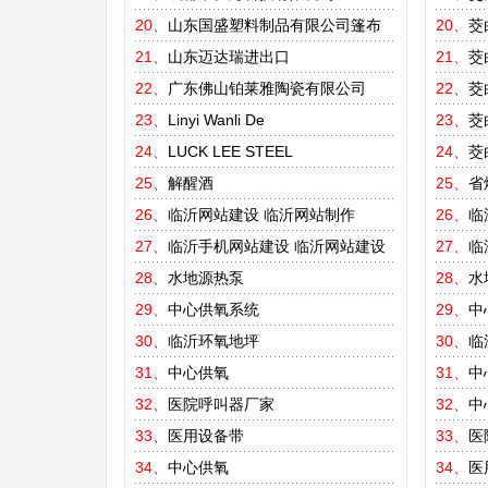
20、
山东国盛塑料制品有限公司篷布
20、
茭
21、
山东迈达瑞进出口
21、
茭
22、
广东佛山铂莱雅陶瓷有限公司
22、
茭
23、
Linyi Wanli De
23、
茭
24、
LUCK LEE STEEL
24、
茭
25、
解醒酒
25、
省
26、
临沂网站建设
临沂网站制作
26、
临
27、
临沂手机网站建设
临沂网站建设
27、
临
28、
水地源热泵
28、
水
29、
中心供氧系统
29、
中
30、
临沂环氧地坪
30、
临
31、
中心供氧
31、
中
32、
医院呼叫器厂家
32、
中
33、
医用设备带
33、
医
34、
中心供氧
34、
医