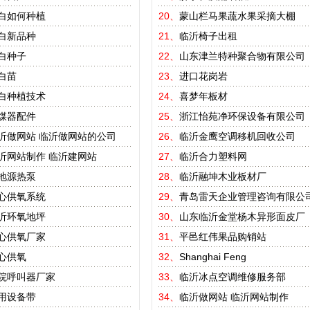
白如何种植
20、
蒙山栏马果蔬水果采摘大棚
白新品种
21、
临沂椅子出租
白种子
22、
山东津兰特种聚合物有限公司
白苗
23、
进口花岗岩
白种植技术
24、
喜梦年板材
煤器配件
25、
浙江怡苑净环保设备有限公司
沂做网站
临沂做网站的公司
26、
临沂金鹰空调移机回收公司
沂网站制作
临沂建网站
27、
临沂合力塑料网
地源热泵
28、
临沂融坤木业板材厂
心供氧系统
29、
青岛雷天企业管理咨询有限公
沂环氧地坪
30、
山东临沂金堂杨木异形面皮厂
心供氧厂家
31、
平邑红伟果品购销站
心供氧
32、
Shanghai Feng
院呼叫器厂家
33、
临沂冰点空调维修服务部
用设备带
34、
临沂做网站
临沂网站制作