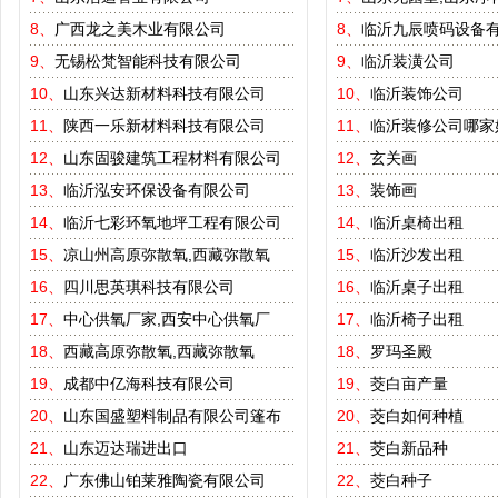
8、
广西龙之美木业有限公司
8、
临沂九辰喷码设备
9、
无锡松梵智能科技有限公司
9、
临沂装潢公司
10、
山东兴达新材料科技有限公司
10、
临沂装饰公司
11、
陕西一乐新材料科技有限公司
11、
临沂装修公司哪家
12、
山东固骏建筑工程材料有限公司
12、
玄关画
13、
临沂泓安环保设备有限公司
13、
装饰画
14、
临沂七彩环氧地坪工程有限公司
14、
临沂桌椅出租
15、
凉山州高原弥散氧,西藏弥散氧
15、
临沂沙发出租
16、
四川思英琪科技有限公司
16、
临沂桌子出租
17、
中心供氧厂家,西安中心供氧厂
17、
临沂椅子出租
18、
西藏高原弥散氧,西藏弥散氧
18、
罗玛圣殿
19、
成都中亿海科技有限公司
19、
茭白亩产量
20、
山东国盛塑料制品有限公司篷布
20、
茭白如何种植
21、
山东迈达瑞进出口
21、
茭白新品种
22、
广东佛山铂莱雅陶瓷有限公司
22、
茭白种子