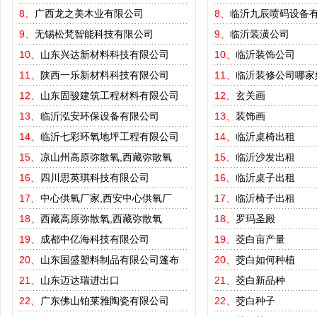
8、
广西龙之美木业有限公司
8、
临沂九辰喷码设备
9、
无锡松梵智能科技有限公司
9、
临沂装潢公司
10、
山东兴达新材料科技有限公司
10、
临沂装饰公司
11、
陕西一乐新材料科技有限公司
11、
临沂装修公司哪家
12、
山东固骏建筑工程材料有限公司
12、
玄关画
13、
临沂泓安环保设备有限公司
13、
装饰画
14、
临沂七彩环氧地坪工程有限公司
14、
临沂桌椅出租
15、
凉山州高原弥散氧,西藏弥散氧
15、
临沂沙发出租
16、
四川思英琪科技有限公司
16、
临沂桌子出租
17、
中心供氧厂家,西安中心供氧厂
17、
临沂椅子出租
18、
西藏高原弥散氧,西藏弥散氧
18、
罗玛圣殿
19、
成都中亿海科技有限公司
19、
茭白亩产量
20、
山东国盛塑料制品有限公司篷布
20、
茭白如何种植
21、
山东迈达瑞进出口
21、
茭白新品种
22、
广东佛山铂莱雅陶瓷有限公司
22、
茭白种子