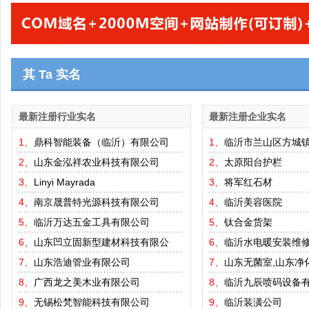
其 Ta 实名
最新注册行业实名
最新注册企业实名
1、
鼎科智能装备（临沂）有限公司
1、
临沂市兰山区方城
2、
山东金泓祥农业科技有限公司
2、
太原阳台护栏
3、
Linyi Mayrada
3、
将军红石材
4、
南京晟普特光源科技有限公司
4、
临沂美容医院
5、
临沂万达五金工具有限公司
5、
钛合金货架
6、
山东凹立固新型建材科技有限公
6、
临沂水电暖安装维
7、
山东浩迪管业有限公司
7、
山东无菌室,山东净
8、
广西龙之美木业有限公司
8、
临沂九辰喷码设备
9、
无锡松梵智能科技有限公司
9、
临沂装潢公司