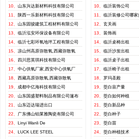
10、
山东兴达新材料科技有限公司
10、
临沂装饰公司
11、
陕西一乐新材料科技有限公司
11、
临沂装修公司哪家
12、
山东固骏建筑工程材料有限公司
12、
玄关画
13、
临沂泓安环保设备有限公司
13、
装饰画
14、
临沂七彩环氧地坪工程有限公司
14、
临沂桌椅出租
15、
凉山州高原弥散氧,西藏弥散氧
15、
临沂沙发出租
16、
四川思英琪科技有限公司
16、
临沂桌子出租
17、
中心供氧厂家,西安中心供氧厂
17、
临沂椅子出租
18、
西藏高原弥散氧,西藏弥散氧
18、
罗玛圣殿
19、
成都中亿海科技有限公司
19、
茭白亩产量
20、
山东国盛塑料制品有限公司篷布
20、
茭白如何种植
21、
山东迈达瑞进出口
21、
茭白新品种
22、
广东佛山铂莱雅陶瓷有限公司
22、
茭白种子
23、
Linyi Wanli De
23、
茭白苗
24、
LUCK LEE STEEL
24、
茭白种植技术