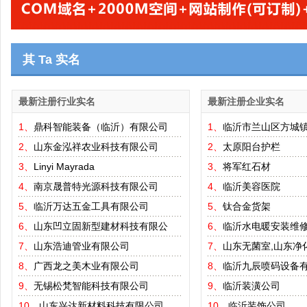
其 Ta 实名
最新注册行业实名
最新注册企业实名
1、
鼎科智能装备（临沂）有限公司
1、
临沂市兰山区方城
2、
山东金泓祥农业科技有限公司
2、
太原阳台护栏
3、
Linyi Mayrada
3、
将军红石材
4、
南京晟普特光源科技有限公司
4、
临沂美容医院
5、
临沂万达五金工具有限公司
5、
钛合金货架
6、
山东凹立固新型建材科技有限公
6、
临沂水电暖安装维
7、
山东浩迪管业有限公司
7、
山东无菌室,山东净
8、
广西龙之美木业有限公司
8、
临沂九辰喷码设备
9、
无锡松梵智能科技有限公司
9、
临沂装潢公司
10、
山东兴达新材料科技有限公司
10、
临沂装饰公司