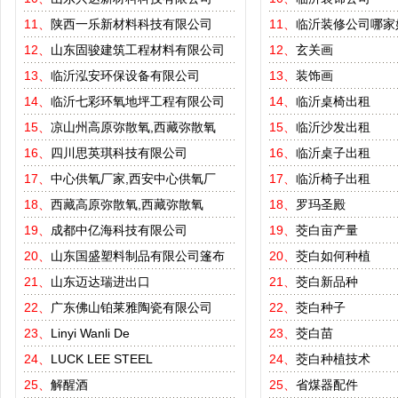
11、
陕西一乐新材料科技有限公司
11、
临沂装修公司哪家
12、
山东固骏建筑工程材料有限公司
12、
玄关画
13、
临沂泓安环保设备有限公司
13、
装饰画
14、
临沂七彩环氧地坪工程有限公司
14、
临沂桌椅出租
15、
凉山州高原弥散氧,西藏弥散氧
15、
临沂沙发出租
16、
四川思英琪科技有限公司
16、
临沂桌子出租
17、
中心供氧厂家,西安中心供氧厂
17、
临沂椅子出租
18、
西藏高原弥散氧,西藏弥散氧
18、
罗玛圣殿
19、
成都中亿海科技有限公司
19、
茭白亩产量
20、
山东国盛塑料制品有限公司篷布
20、
茭白如何种植
21、
山东迈达瑞进出口
21、
茭白新品种
22、
广东佛山铂莱雅陶瓷有限公司
22、
茭白种子
23、
Linyi Wanli De
23、
茭白苗
24、
LUCK LEE STEEL
24、
茭白种植技术
25、
解醒酒
25、
省煤器配件