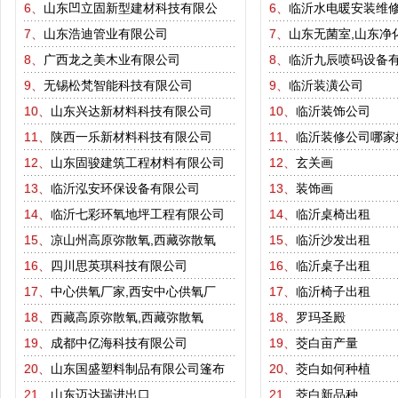
6、
山东凹立固新型建材科技有限公
6、
临沂水电暖安装维
7、
山东浩迪管业有限公司
7、
山东无菌室,山东净
8、
广西龙之美木业有限公司
8、
临沂九辰喷码设备
9、
无锡松梵智能科技有限公司
9、
临沂装潢公司
10、
山东兴达新材料科技有限公司
10、
临沂装饰公司
11、
陕西一乐新材料科技有限公司
11、
临沂装修公司哪家
12、
山东固骏建筑工程材料有限公司
12、
玄关画
13、
临沂泓安环保设备有限公司
13、
装饰画
14、
临沂七彩环氧地坪工程有限公司
14、
临沂桌椅出租
15、
凉山州高原弥散氧,西藏弥散氧
15、
临沂沙发出租
16、
四川思英琪科技有限公司
16、
临沂桌子出租
17、
中心供氧厂家,西安中心供氧厂
17、
临沂椅子出租
18、
西藏高原弥散氧,西藏弥散氧
18、
罗玛圣殿
19、
成都中亿海科技有限公司
19、
茭白亩产量
20、
山东国盛塑料制品有限公司篷布
20、
茭白如何种植
21、
山东迈达瑞进出口
21、
茭白新品种