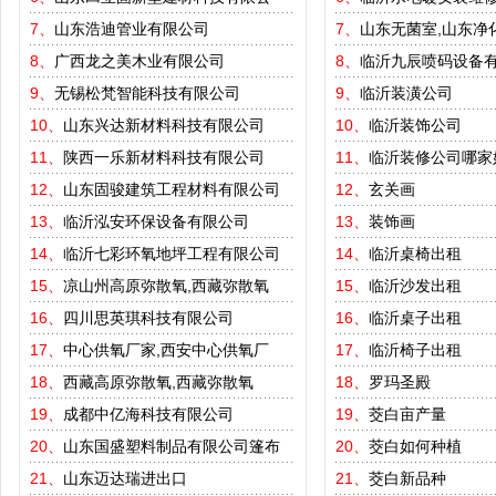
7、
山东浩迪管业有限公司
7、
山东无菌室,山东净
8、
广西龙之美木业有限公司
8、
临沂九辰喷码设备
9、
无锡松梵智能科技有限公司
9、
临沂装潢公司
10、
山东兴达新材料科技有限公司
10、
临沂装饰公司
11、
陕西一乐新材料科技有限公司
11、
临沂装修公司哪家
12、
山东固骏建筑工程材料有限公司
12、
玄关画
13、
临沂泓安环保设备有限公司
13、
装饰画
14、
临沂七彩环氧地坪工程有限公司
14、
临沂桌椅出租
15、
凉山州高原弥散氧,西藏弥散氧
15、
临沂沙发出租
16、
四川思英琪科技有限公司
16、
临沂桌子出租
17、
中心供氧厂家,西安中心供氧厂
17、
临沂椅子出租
18、
西藏高原弥散氧,西藏弥散氧
18、
罗玛圣殿
19、
成都中亿海科技有限公司
19、
茭白亩产量
20、
山东国盛塑料制品有限公司篷布
20、
茭白如何种植
21、
山东迈达瑞进出口
21、
茭白新品种