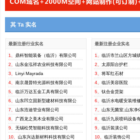
其 Ta 实名
最新注册行业实名
最新注册企业实名
1、
鼎科智能装备（临沂）有限公司
1、
临沂市兰山区方城
2、
山东金泓祥农业科技有限公司
2、
太原阳台护栏
3、
Linyi Mayrada
3、
将军红石材
4、
南京晟普特光源科技有限公司
4、
临沂美容医院
5、
临沂万达五金工具有限公司
5、
钛合金货架
6、
山东凹立固新型建材科技有限公
6、
临沂水电暖安装维
7、
山东浩迪管业有限公司
7、
山东无菌室,山东净
8、
广西龙之美木业有限公司
8、
临沂九辰喷码设备
9、
无锡松梵智能科技有限公司
9、
临沂装潢公司
10、
山东兴达新材料科技有限公司
10、
临沂装饰公司