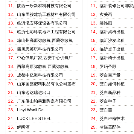
11、
陕西一乐新材料科技有限公司
11、
临沂装修公司哪家
12、
山东固骏建筑工程材料有限公司
12、
玄关画
13、
临沂泓安环保设备有限公司
13、
装饰画
14、
临沂七彩环氧地坪工程有限公司
14、
临沂桌椅出租
15、
凉山州高原弥散氧,西藏弥散氧
15、
临沂沙发出租
16、
四川思英琪科技有限公司
16、
临沂桌子出租
17、
中心供氧厂家,西安中心供氧厂
17、
临沂椅子出租
18、
西藏高原弥散氧,西藏弥散氧
18、
罗玛圣殿
19、
成都中亿海科技有限公司
19、
茭白亩产量
20、
山东国盛塑料制品有限公司篷布
20、
茭白如何种植
21、
山东迈达瑞进出口
21、
茭白新品种
22、
广东佛山铂莱雅陶瓷有限公司
22、
茭白种子
23、
Linyi Wanli De
23、
茭白苗
24、
LUCK LEE STEEL
24、
茭白种植技术
25、
解醒酒
25、
省煤器配件