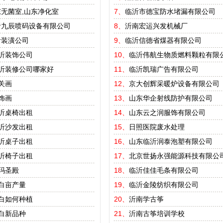
无菌室,山东净化室
7、
临沂市德宝防水堵漏有限公司
沂九辰喷码设备有限公司
8、
沂南宏运兴发机械厂
沂装潢公司
9、
临沂信德省煤器有限公司
沂装饰公司
10、
临沂伟航生物质燃料颗粒有限
沂装修公司哪家好
11、
临沂凯瑞广告有限公司
关画
12、
京大创辉采暖炉设备有限公司
饰画
13、
山东华企射线防护有限公司
沂桌椅出租
14、
山东云之润服饰有限公司
沂沙发出租
15、
日照医院废水处理
沂桌子出租
16、
山东临沂润泰泡塑有限公司
沂椅子出租
17、
北京世扬永强能源科技有限公
玛圣殿
18、
临沂佳佳毛条有限公司
白亩产量
19、
临沂金陵纺织有限公司
白如何种植
20、
沂南学古筝
白新品种
21、
沂南古筝培训学校