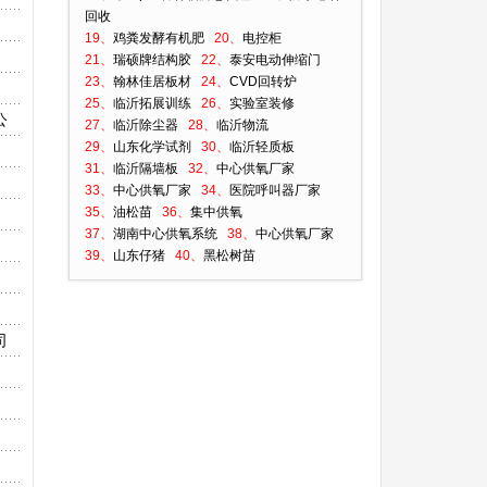
回收
19、
鸡粪发酵有机肥
20、
电控柜
21、
瑞硕牌结构胶
22、
泰安电动伸缩门
23、
翰林佳居板材
24、
CVD回转炉
25、
临沂拓展训练
26、
实验室装修
公
27、
临沂除尘器
28、
临沂物流
29、
山东化学试剂
30、
临沂轻质板
31、
临沂隔墙板
32、
中心供氧厂家
33、
中心供氧厂家
34、
医院呼叫器厂家
35、
油松苗
36、
集中供氧
37、
湖南中心供氧系统
38、
中心供氧厂家
39、
山东仔猪
40、
黑松树苗
司