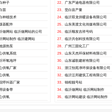
白种子
22、
广东严迪电器有限公司
白苗
23、
茭白亩产量
白种植技术
24、
临沂双龙供暖设备有限公司
煤器配件
25、
山东美渡文化传媒有限公司
沂做网站
临沂做网站的公司
26、
临沂顺发吉祥号码
沂网站制作
临沂建网站
27、
临沂共创科技有限公司
地源热泵
28、
广州三固化工厂
心供氧系统
29、
山东天杰环保材料有限公司
沂环氧地坪
30、
山东诚歌建材有限公司
心供氧厂家
31、
浙江怡苑净环保设备有限公司
心供氧
32、
临沂泛邦建筑工程有限公司
院呼叫器厂家
33、
锦程靓号站
用设备带
34、
临沂做网站
临沂网站制作
心供氧
35、
临沂网站建设
临沂网站制作