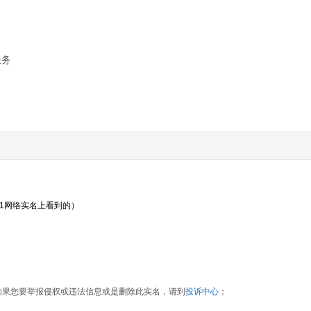
服务
21网络实名上看到的）
如果您要举报侵权或违法信息或是删除此实名，请到
投诉中心
；