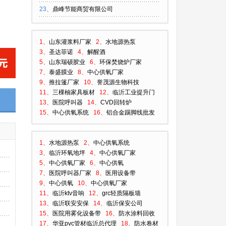
23
、
鼎峰节能商贸有限公司
1、
山东灌浆料厂家
2、
水地源热泵
3、
圣达菲诺
4、
解醒酒
5、
山东瑞硕胶业
6、
环保焚烧炉厂家
7、
泰盛膜业
8、
中心供氧厂家
9、
推拉篷厂家
10、
誉茂源生物科技
11、
三棵柚家具板材
12、
临沂工业提升门
13、
医院呼叫器
14、
CVD回转炉
15、
中心供氧系统
16、
铝合金踢脚线批发
1、
水地源热泵
2、
中心供氧系统
3、
临沂环氧地坪
4、
中心供氧厂家
5、
中心供氧厂家
6、
中心供氧
7、
医院呼叫器厂家
8、
医用设备带
9、
中心供氧
10、
中心供氧厂家
11、
临沂ktv音响
12、
grc轻质隔板墙
13、
临沂联安安保
14、
临沂保安公司
15、
医院用雾化设备带
16、
防水涂料回收
17、
华亚pvc管材临沂总代理
18、
防水卷材