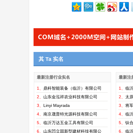
其 Ta 实名
最新注册行业实名
最新注
1、
鼎科智能装备（临沂）有限公司
1、
临
2、
山东金泓祥农业科技有限公司
2、
太
3、
Linyi Mayrada
3、
将
4、
南京晟普特光源科技有限公司
4、
临
5、
临沂万达五金工具有限公司
5、
钛
6、
山东凹立固新型建材科技有限公
6、
临