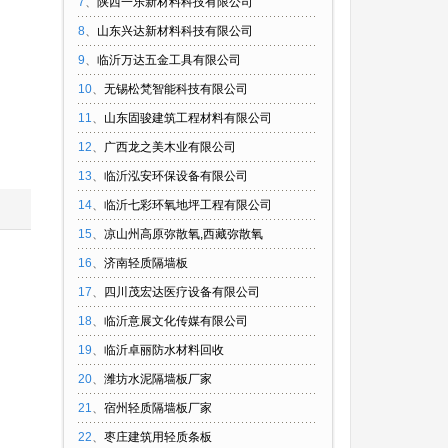
7
、
陕西一乐新材料科技有限公司
8
、
山东兴达新材料科技有限公司
9
、
临沂万达五金工具有限公司
10
、
无锡松梵智能科技有限公司
11
、
山东固骏建筑工程材料有限公司
12
、
广西龙之美木业有限公司
13
、
临沂泓安环保设备有限公司
14
、
临沂七彩环氧地坪工程有限公司
15
、
凉山州高原弥散氧,西藏弥散氧
16
、
济南轻质隔墙板
17
、
四川茂宏达医疗设备有限公司
18
、
临沂意展文化传媒有限公司
19
、
临沂卓丽防水材料回收
20
、
潍坊水泥隔墙板厂家
21
、
宿州轻质隔墙板厂家
22
、
枣庄建筑用轻质条板