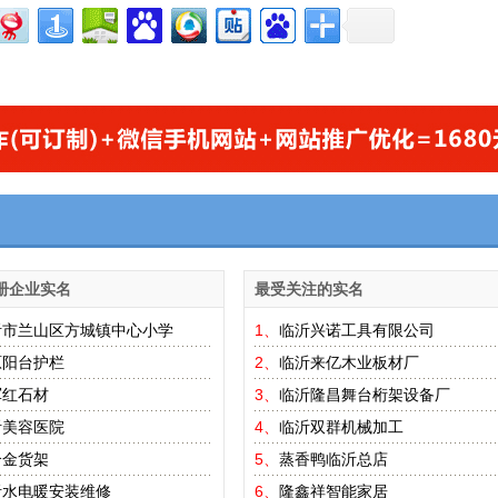
册企业实名
最受关注的实名
沂市兰山区方城镇中心小学
1、
临沂兴诺工具有限公司
原阳台护栏
2、
临沂来亿木业板材厂
军红石材
3、
临沂隆昌舞台桁架设备厂
沂美容医院
4、
临沂双群机械加工
合金货架
5、
蒸香鸭临沂总店
沂水电暖安装维修
6、
隆鑫祥智能家居