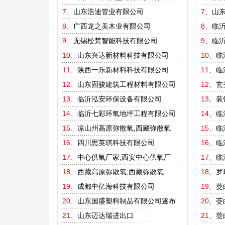
7、
山东浩迪管业有限公司
7、
山东
8、
广西龙之美木业有限公司
8、
临
9、
无锡松梵智能科技有限公司
9、
临
10、
山东兴达新材料科技有限公司
10、
临
11、
陕西一乐新材料科技有限公司
11、
临
12、
山东固骏建筑工程材料有限公司
12、
玄
13、
临沂泓安环保设备有限公司
13、
装
14、
临沂七彩环氧地坪工程有限公司
14、
临
15、
凉山州高原弥散氧,西藏弥散氧
15、
临
16、
四川思英琪科技有限公司
16、
临
17、
中心供氧厂家,西安中心供氧厂
17、
临
18、
西藏高原弥散氧,西藏弥散氧
18、
罗
19、
成都中亿海科技有限公司
19、
茭
20、
山东国盛塑料制品有限公司篷布
20、
茭
21、
山东迈达瑞进出口
21、
茭