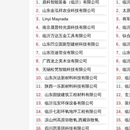
1、
鼎科智能装备（临沂）有限公司
1、
临
2、
山东金泓祥农业科技有限公司
2、
太
3、
Linyi Mayrada
3、
将
4、
南京晟普特光源科技有限公司
4、
临
5、
临沂万达五金工具有限公司
5、
钛
6、
山东凹立固新型建材科技有限公
6、
临
7、
山东浩迪管业有限公司
7、
山东
8、
广西龙之美木业有限公司
8、
临
9、
无锡松梵智能科技有限公司
9、
临
10、
山东兴达新材料科技有限公司
10、
临
11、
陕西一乐新材料科技有限公司
11、
临
12、
山东固骏建筑工程材料有限公司
12、
玄
13、
临沂泓安环保设备有限公司
13、
装
14、
临沂七彩环氧地坪工程有限公司
14、
临
15、
凉山州高原弥散氧,西藏弥散氧
15、
临
16、
四川思英琪科技有限公司
16、
临