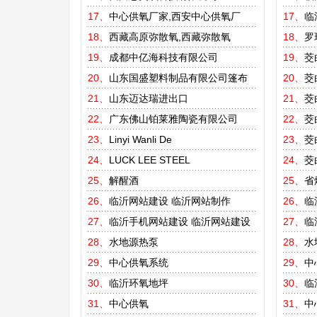
17、
中心供氧厂家,西安中心供氧厂
17、
临
18、
西藏高原弥散氧,西藏弥散氧
18、
罗
19、
成都中亿海科技有限公司
19、
茭
20、
山东国盛塑料制品有限公司篷布
20、
茭
21、
山东迈达瑞进出口
21、
茭
22、
广东佛山铂莱雅陶瓷有限公司
22、
茭
23、
Linyi Wanli De
23、
茭
24、
LUCK LEE STEEL
24、
茭
25、
解醒酒
25、
省
26、
临沂网站建设
临沂网站制作
26、
临
27、
临沂手机网站建设
临沂网站建设
27、
临
28、
水地源热泵
28、
水
29、
中心供氧系统
29、
中
30、
临沂环氧地坪
30、
临
31、
中心供氧
31、
中