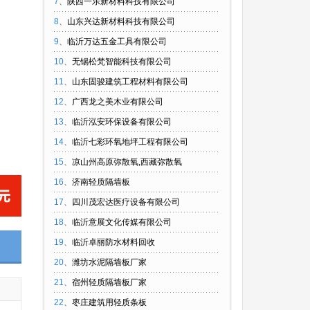
7
、
陕西一乐新材料科技有限公司
8
、
山东兴达新材料科技有限公司
9
、
临沂万达五金工具有限公司
10
、
无锡松梵智能科技有限公司
11
、
山东固骏建筑工程材料有限公司
12
、
广西龙之美木业有限公司
13
、
临沂泓安环保设备有限公司
14
、
临沂七彩环氧地坪工程有限公司
15
、
凉山州高原弥散氧,西藏弥散氧
16
、
济南轻质隔墙板
17
、
四川茂宏达医疗设备有限公司
18
、
临沂意展文化传媒有限公司
19
、
临沂卓丽防水材料回收
20
、
潍坊水泥隔墙板厂家
21
、
宿州轻质隔墙板厂家
22
、
枣庄建筑用轻质条板