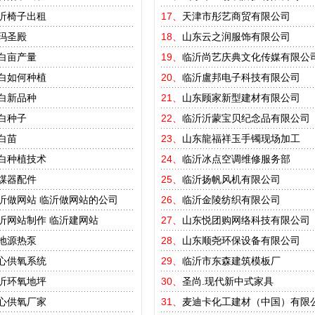
沂椅子出租
17、
天津市彤艺商贸有限公司
玛圣殿
18、
山东云之润服饰有限公司
白亩产量
19、
临沂尚艺庆典文化传媒有限公
白如何种植
20、
临沂盧邦电子科技有限公司
白新品种
21、
山东顾家新型建材有限公司
白种子
22、
临沂沂蒙宝贝纪念品有限公司
白苗
23、
山东龍福祥玉手镯现场加工
白种植技术
24、
临沂冰点空调维修服务部
煤器配件
25、
临沂扬帆风机有限公司
沂做网站
临沂做网站的公司
26、
临沂金陵纺织有限公司
沂网站制作
临沂建网站
27、
山东悦团购网络科技有限公司
地源热泵
28、
山东顺尧环保设备有限公司
心供氧系统
29、
临沂市东森建筑模板厂
沂环氧地坪
30、
圣尚.现代新中式家具
心供氧厂家
31、
麦迪卡化工建材（中国）有限