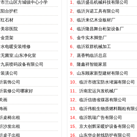
沂市兰山区方城镇中心小学
1、
临沂盛岳机械科技有限公司
原阳台护栏
2、
临沂兴诺工具有限公司
军红石材
3、
临沂来亿木业板材厂
沂美容医院
4、
临沂隆昌舞台桁架设备厂
合金货架
5、
金牛实木脚垫厂
沂水电暖安装维修
6、
临沂双群机械加工
无菌室,山东净化室
7、
蒸香鸭临沂总店
沂九辰喷码设备有限公司
8、
隆鑫祥智能家居
沂装潢公司
9、
山东顾家新型建材有限公司
沂装饰公司
10、
临沂市德宝防水堵漏有限公司
沂装修公司哪家好
11、
沂南宏运兴发机械厂
关画
12、
临沂信德省煤器有限公司
饰画
13、
临沂伟航生物质燃料颗粒有限
沂桌椅出租
14、
临沂凯瑞广告有限公司
沂沙发出租
15、
京大创辉采暖炉设备有限公司
沂桌子出租
16、
山东华企射线防护有限公司