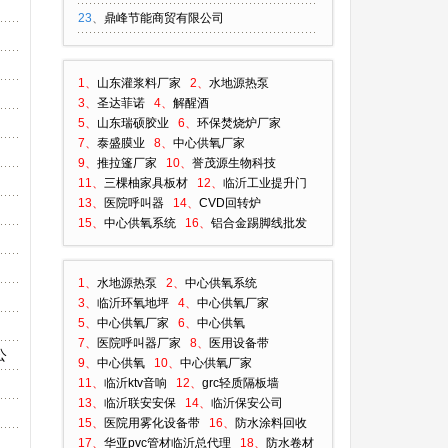
23
、
鼎峰节能商贸有限公司
1、
山东灌浆料厂家
2、
水地源热泵
3、
圣达菲诺
4、
解醒酒
5、
山东瑞硕胶业
6、
环保焚烧炉厂家
7、
泰盛膜业
8、
中心供氧厂家
9、
推拉篷厂家
10、
誉茂源生物科技
11、
三棵柚家具板材
12、
临沂工业提升门
13、
医院呼叫器
14、
CVD回转炉
15、
中心供氧系统
16、
铝合金踢脚线批发
1、
水地源热泵
2、
中心供氧系统
3、
临沂环氧地坪
4、
中心供氧厂家
5、
中心供氧厂家
6、
中心供氧
7、
医院呼叫器厂家
8、
医用设备带
公
9、
中心供氧
10、
中心供氧厂家
11、
临沂ktv音响
12、
grc轻质隔板墙
13、
临沂联安安保
14、
临沂保安公司
15、
医院用雾化设备带
16、
防水涂料回收
17、
华亚pvc管材临沂总代理
18、
防水卷材