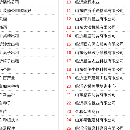
沂装饰公司
10、
临沂森辉木业
沂装修公司哪家好
11、
山东临沂千途物流有限公司
关画
12、
山东宇辰管业有限公司
饰画
13、
山东大汉机械有限公司
沂桌椅出租
14、
临沂鑫盛商贸有限公司
沂沙发出租
15、
临沂联安保安服务有限公司
沂桌子出租
16、
山东远舟医疗器械有限公司
沂椅子出租
17、
临沂昱达农业科技有限公司
玛圣殿
18、
山东誉茂生物科技有限公司
白亩产量
19、
临沂泛邦建筑工程有限公司
白如何种植
20、
临沂齐媛美甲培训中心
白新品种
21、
山东恩霖商贸有限公司
白种子
22、
临沂标准板业有限公司
白苗
23、
金和烟酒商行
白种植技术
24、
山东泰哲建材有限公司
煤器配件
25、
临沂沂蒙磨料磨具有限公司