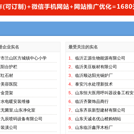
册企业实名
最受关注的实名
沂市兰山区方城镇中心小学
1、
临沂正源生物能源有限公司
原阳台护栏
2、
临沂美豆板材有限公司
军红石材
3、
临沂顺达阳光锅炉厂
沂美容医院
4、
泰安污水处理新技术
合金货架
5、
山东恒大医用呼叫器设备工程安
沂水电暖安装维修
6、
临沂齐聚饰品商行
无菌室,山东净化室
7、
山东齐辰新型建材有限公司
沂九辰喷码设备有限公司
8、
山东天诚名优山楂购销站
沂装潢公司
9、
山东临沂鑫萍木粉厂