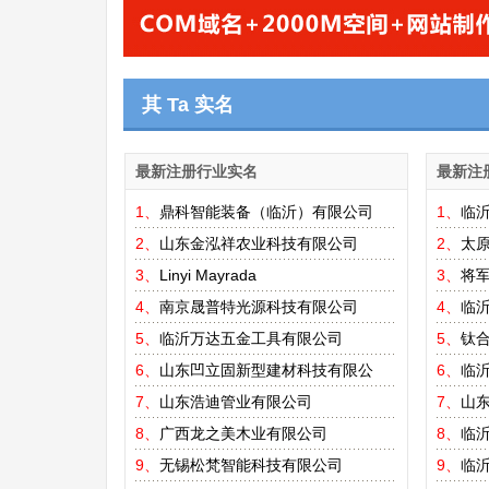
其 Ta 实名
最新注册行业实名
最新注
1、
鼎科智能装备（临沂）有限公司
1、
临
2、
山东金泓祥农业科技有限公司
2、
太
3、
Linyi Mayrada
3、
将
4、
南京晟普特光源科技有限公司
4、
临
5、
临沂万达五金工具有限公司
5、
钛
6、
山东凹立固新型建材科技有限公
6、
临
7、
山东浩迪管业有限公司
7、
山东
8、
广西龙之美木业有限公司
8、
临
9、
无锡松梵智能科技有限公司
9、
临