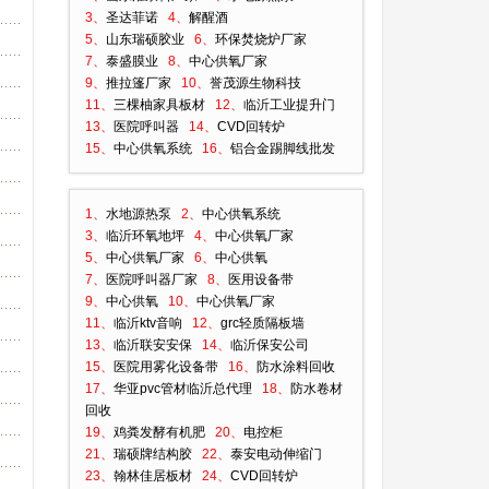
3、
圣达菲诺
4、
解醒酒
5、
山东瑞硕胶业
6、
环保焚烧炉厂家
7、
泰盛膜业
8、
中心供氧厂家
9、
推拉篷厂家
10、
誉茂源生物科技
11、
三棵柚家具板材
12、
临沂工业提升门
13、
医院呼叫器
14、
CVD回转炉
15、
中心供氧系统
16、
铝合金踢脚线批发
1、
水地源热泵
2、
中心供氧系统
3、
临沂环氧地坪
4、
中心供氧厂家
5、
中心供氧厂家
6、
中心供氧
7、
医院呼叫器厂家
8、
医用设备带
9、
中心供氧
10、
中心供氧厂家
11、
临沂ktv音响
12、
grc轻质隔板墙
13、
临沂联安安保
14、
临沂保安公司
15、
医院用雾化设备带
16、
防水涂料回收
17、
华亚pvc管材临沂总代理
18、
防水卷材
回收
19、
鸡粪发酵有机肥
20、
电控柜
21、
瑞硕牌结构胶
22、
泰安电动伸缩门
23、
翰林佳居板材
24、
CVD回转炉