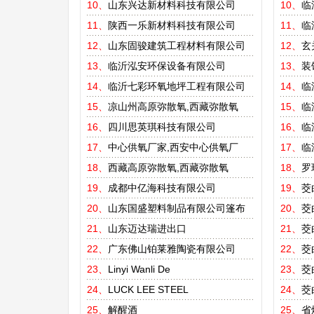
10、
山东兴达新材料科技有限公司
10、
临
11、
陕西一乐新材料科技有限公司
11、
临
12、
山东固骏建筑工程材料有限公司
12、
玄
13、
临沂泓安环保设备有限公司
13、
装
14、
临沂七彩环氧地坪工程有限公司
14、
临
15、
凉山州高原弥散氧,西藏弥散氧
15、
临
16、
四川思英琪科技有限公司
16、
临
17、
中心供氧厂家,西安中心供氧厂
17、
临
18、
西藏高原弥散氧,西藏弥散氧
18、
罗
19、
成都中亿海科技有限公司
19、
茭
20、
山东国盛塑料制品有限公司篷布
20、
茭
21、
山东迈达瑞进出口
21、
茭
22、
广东佛山铂莱雅陶瓷有限公司
22、
茭
23、
Linyi Wanli De
23、
茭
24、
LUCK LEE STEEL
24、
茭
25、
解醒酒
25、
省