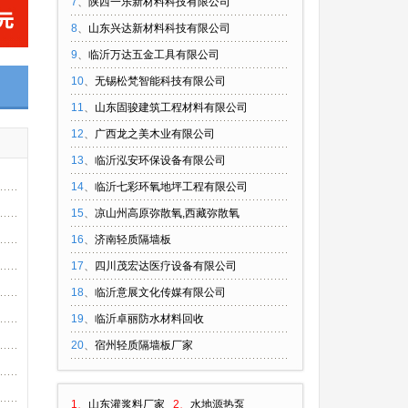
7
、
陕西一乐新材料科技有限公司
8
、
山东兴达新材料科技有限公司
9
、
临沂万达五金工具有限公司
10
、
无锡松梵智能科技有限公司
11
、
山东固骏建筑工程材料有限公司
12
、
广西龙之美木业有限公司
13
、
临沂泓安环保设备有限公司
14
、
临沂七彩环氧地坪工程有限公司
15
、
凉山州高原弥散氧,西藏弥散氧
16
、
济南轻质隔墙板
17
、
四川茂宏达医疗设备有限公司
18
、
临沂意展文化传媒有限公司
19
、
临沂卓丽防水材料回收
20
、
宿州轻质隔墙板厂家
1、
山东灌浆料厂家
2、
水地源热泵