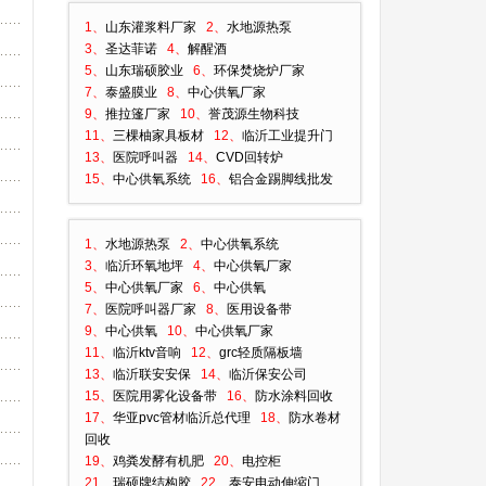
1、
山东灌浆料厂家
2、
水地源热泵
3、
圣达菲诺
4、
解醒酒
5、
山东瑞硕胶业
6、
环保焚烧炉厂家
7、
泰盛膜业
8、
中心供氧厂家
9、
推拉篷厂家
10、
誉茂源生物科技
11、
三棵柚家具板材
12、
临沂工业提升门
13、
医院呼叫器
14、
CVD回转炉
15、
中心供氧系统
16、
铝合金踢脚线批发
1、
水地源热泵
2、
中心供氧系统
3、
临沂环氧地坪
4、
中心供氧厂家
5、
中心供氧厂家
6、
中心供氧
7、
医院呼叫器厂家
8、
医用设备带
9、
中心供氧
10、
中心供氧厂家
11、
临沂ktv音响
12、
grc轻质隔板墙
13、
临沂联安安保
14、
临沂保安公司
15、
医院用雾化设备带
16、
防水涂料回收
17、
华亚pvc管材临沂总代理
18、
防水卷材
回收
19、
鸡粪发酵有机肥
20、
电控柜
21、
瑞硕牌结构胶
22、
泰安电动伸缩门