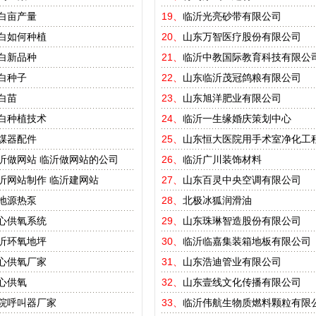
白亩产量
19、
临沂光亮砂带有限公司
白如何种植
20、
山东万智医疗股份有限公司
白新品种
21、
临沂中教国际教育科技有限公
白种子
22、
山东临沂茂冠鸽粮有限公司
白苗
23、
山东旭洋肥业有限公司
白种植技术
24、
临沂一生缘婚庆策划中心
煤器配件
25、
山东恒大医院用手术室净化工
沂做网站
临沂做网站的公司
26、
临沂广川装饰材料
沂网站制作
临沂建网站
27、
山东百灵中央空调有限公司
地源热泵
28、
北极冰狐润滑油
心供氧系统
29、
山东珠琳智造股份有限公司
沂环氧地坪
30、
临沂临嘉集装箱地板有限公司
心供氧厂家
31、
山东浩迪管业有限公司
心供氧
32、
山东壹线文化传播有限公司
院呼叫器厂家
33、
临沂伟航生物质燃料颗粒有限