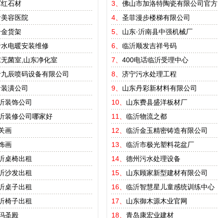
军红石材
3、
佛山市加洛特陶瓷有限公司官方
沂美容医院
4、
圣菲漫步楼梯有限公司
合金货架
5、
山东·沂南县中强机械厂
沂水电暖安装维修
6、
临沂顺发吉祥号码
无菌室,山东净化室
7、
400电话临沂受理中心
沂九辰喷码设备有限公司
8、
济宁污水处理工程
沂装潢公司
9、
山东丹彩新材料有限公司
沂装饰公司
10、
山东费县盛洋板材厂
沂装修公司哪家好
11、
临沂物流之都
关画
12、
临沂金玉精密铸造有限公司
饰画
13、
临沂市极光塑料花盆厂
沂桌椅出租
14、
德州污水处理设备
沂沙发出租
15、
山东顾家新型建材有限公司
沂桌子出租
16、
临沂智慧星儿童感统训练中心
沂椅子出租
17、
山东御木源木业官网
玛圣殿
18、
青岛康宏业建材