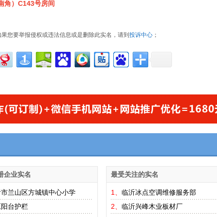
角）C143号房间
如果您要举报侵权或违法信息或是删除此实名，请到
投诉中心
；
册企业实名
最受关注的实名
沂市兰山区方城镇中心小学
1、
临沂冰点空调维修服务部
原阳台护栏
2、
临沂兴峰木业板材厂