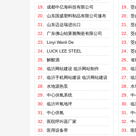
19、
成都中亿海科技有限公司
19、
茭
20、
山东国盛塑料制品有限公司篷布
20、
茭
21、
山东迈达瑞进出口
21、
茭
22、
广东佛山铂莱雅陶瓷有限公司
22、
茭
23、
Linyi Wanli De
23、
茭
24、
LUCK LEE STEEL
24、
茭
25、
解醒酒
25、
省
26、
临沂网站建设
临沂网站制作
26、
临
27、
临沂手机网站建设
临沂网站建设
27、
临
28、
水地源热泵
28、
水
29、
中心供氧系统
29、
中
30、
临沂环氧地坪
30、
临
31、
中心供氧
31、
中
32、
医院呼叫器厂家
32、
中
33、
医用设备带
33、
医