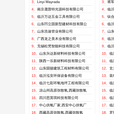
3、
Linyi Mayrada
3、
将
4、
南京晟普特光源科技有限公司
4、
临
5、
临沂万达五金工具有限公司
5、
钛
6、
山东凹立固新型建材科技有限公
6、
临
7、
山东浩迪管业有限公司
7、
山东
8、
广西龙之美木业有限公司
8、
临
9、
无锡松梵智能科技有限公司
9、
临
10、
山东兴达新材料科技有限公司
10、
临
11、
陕西一乐新材料科技有限公司
11、
临
12、
山东固骏建筑工程材料有限公司
12、
玄
13、
临沂泓安环保设备有限公司
13、
装
14、
临沂七彩环氧地坪工程有限公司
14、
临
15、
凉山州高原弥散氧,西藏弥散氧
15、
临
16、
四川思英琪科技有限公司
16、
临
17、
中心供氧厂家,西安中心供氧厂
17、
临
18、
西藏高原弥散氧,西藏弥散氧
18、
罗