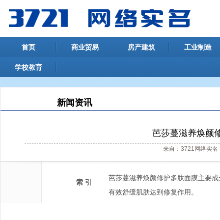
首页
商业贸易
房产建筑
工业制造
学校教育
新闻资讯
芭莎蔓滋养焕颜
来自：3721网络实名 
芭莎蔓滋养焕颜修护多肽面膜主要成
索 引
有效舒缓肌肤达到修复作用。