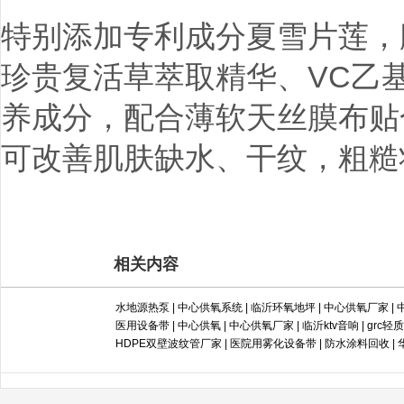
特别添加专利成分夏雪片莲，
珍贵复活草萃取精华、VC乙
养成分，配合薄软天丝膜布贴
可改善肌肤缺水、干纹，粗糙
相关内容
水地源热泵
|
中心供氧系统
|
临沂环氧地坪
|
中心供氧厂家
|
医用设备带
|
中心供氧
|
中心供氧厂家
|
临沂ktv音响
|
grc轻
HDPE双壁波纹管厂家
|
医院用雾化设备带
|
防水涂料回收
|