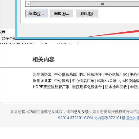
相关内容
水地源热泵
|
中心供氧系统
|
临沂环氧地坪
|
中心供氧厂家
|
中心
医用设备带
|
中心供氧
|
中心供氧厂家
|
临沂ktv音响
|
grc轻质隔
HDPE双壁波纹管厂家
|
医院用雾化设备带
|
防水涂料回收
|
华亚
如果想提出功能问题或意见建议，请到
意见反馈
；如果您要举报侵权或违法信
©2014 372101.COM 此内容系372101