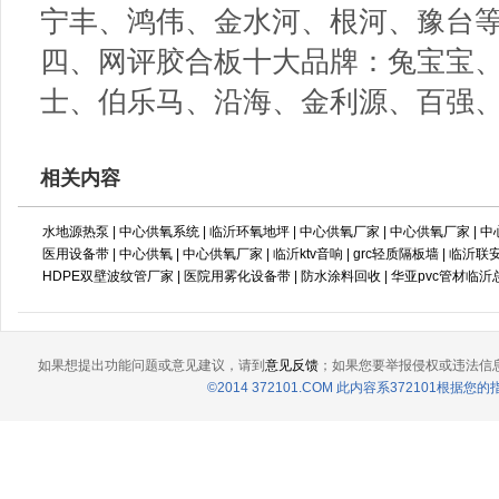
宁丰、鸿伟、金水河、根河、豫台
四、网评胶合板十大品牌：兔宝宝
士、伯乐马、沿海、金利源、百强
相关内容
水地源热泵
|
中心供氧系统
|
临沂环氧地坪
|
中心供氧厂家
|
中心供氧厂家
|
中
医用设备带
|
中心供氧
|
中心供氧厂家
|
临沂ktv音响
|
grc轻质隔板墙
|
临沂联
HDPE双壁波纹管厂家
|
医院用雾化设备带
|
防水涂料回收
|
华亚pvc管材临沂
如果想提出功能问题或意见建议，请到
意见反馈
；如果您要举报侵权或违法信
©2014 372101.COM 此内容系372101