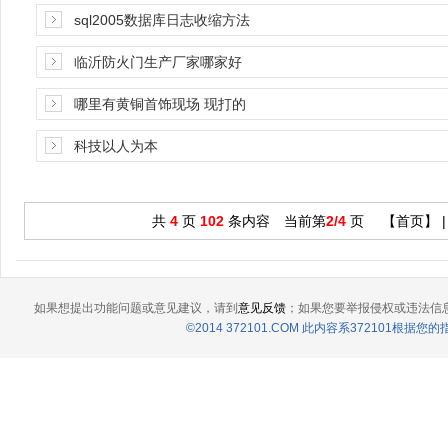
sql2005数据库日志收缩方法
临沂防火门生产厂家哪家好
哪里有黄铜首饰现场 现打的
科技以人为本
共
4
页
102
条内容 当前第
2/4
页 【
首页
】 |
如果想提出功能问题或意见建议，请到
意见反馈
；如果您要举报侵权或违法信
©2014 372101.COM 此内容系372101