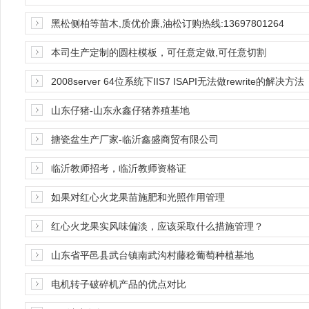
黑松侧柏等苗木,质优价廉,油松订购热线:13697801264
本司生产定制的圆柱模板，可任意定做,可任意切割
2008server 64位系统下IIS7 ISAPI无法做rewrite的解决方法
山东仔猪-山东永鑫仔猪养殖基地
搪瓷盆生产厂家-临沂鑫盛商贸有限公司
临沂教师招考，临沂教师资格证
如果对红心火龙果苗施肥和光照作用管理
红心火龙果实风味偏淡，应该采取什么措施管理？
山东省平邑县武台镇南武沟村藤稔葡萄种植基地
电机转子破碎机产品的优点对比