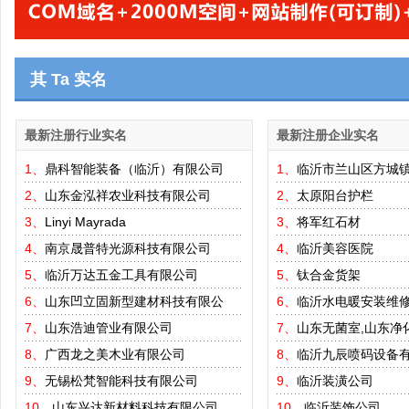
其 Ta 实名
最新注册行业实名
最新注册企业实名
1、
鼎科智能装备（临沂）有限公司
1、
临沂市兰山区方城
2、
山东金泓祥农业科技有限公司
2、
太原阳台护栏
3、
Linyi Mayrada
3、
将军红石材
4、
南京晟普特光源科技有限公司
4、
临沂美容医院
5、
临沂万达五金工具有限公司
5、
钛合金货架
6、
山东凹立固新型建材科技有限公
6、
临沂水电暖安装维
7、
山东浩迪管业有限公司
7、
山东无菌室,山东净
8、
广西龙之美木业有限公司
8、
临沂九辰喷码设备
9、
无锡松梵智能科技有限公司
9、
临沂装潢公司
10、
山东兴达新材料科技有限公司
10、
临沂装饰公司