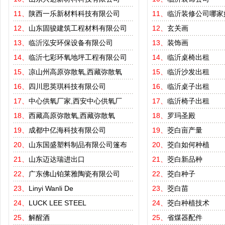
11、
陕西一乐新材料科技有限公司
11、
临沂装修公司哪家
12、
山东固骏建筑工程材料有限公司
12、
玄关画
13、
临沂泓安环保设备有限公司
13、
装饰画
14、
临沂七彩环氧地坪工程有限公司
14、
临沂桌椅出租
15、
凉山州高原弥散氧,西藏弥散氧
15、
临沂沙发出租
16、
四川思英琪科技有限公司
16、
临沂桌子出租
17、
中心供氧厂家,西安中心供氧厂
17、
临沂椅子出租
18、
西藏高原弥散氧,西藏弥散氧
18、
罗玛圣殿
19、
成都中亿海科技有限公司
19、
茭白亩产量
20、
山东国盛塑料制品有限公司篷布
20、
茭白如何种植
21、
山东迈达瑞进出口
21、
茭白新品种
22、
广东佛山铂莱雅陶瓷有限公司
22、
茭白种子
23、
Linyi Wanli De
23、
茭白苗
24、
LUCK LEE STEEL
24、
茭白种植技术
25、
解醒酒
25、
省煤器配件