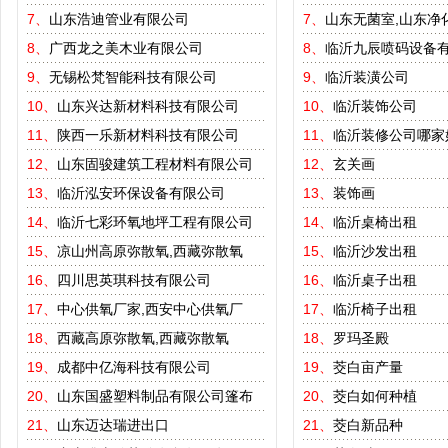
7、
山东浩迪管业有限公司
7、
山东无菌室,山东净
8、
广西龙之美木业有限公司
8、
临沂九辰喷码设备
9、
无锡松梵智能科技有限公司
9、
临沂装潢公司
10、
山东兴达新材料科技有限公司
10、
临沂装饰公司
11、
陕西一乐新材料科技有限公司
11、
临沂装修公司哪家
12、
山东固骏建筑工程材料有限公司
12、
玄关画
13、
临沂泓安环保设备有限公司
13、
装饰画
14、
临沂七彩环氧地坪工程有限公司
14、
临沂桌椅出租
15、
凉山州高原弥散氧,西藏弥散氧
15、
临沂沙发出租
16、
四川思英琪科技有限公司
16、
临沂桌子出租
17、
中心供氧厂家,西安中心供氧厂
17、
临沂椅子出租
18、
西藏高原弥散氧,西藏弥散氧
18、
罗玛圣殿
19、
成都中亿海科技有限公司
19、
茭白亩产量
20、
山东国盛塑料制品有限公司篷布
20、
茭白如何种植
21、
山东迈达瑞进出口
21、
茭白新品种