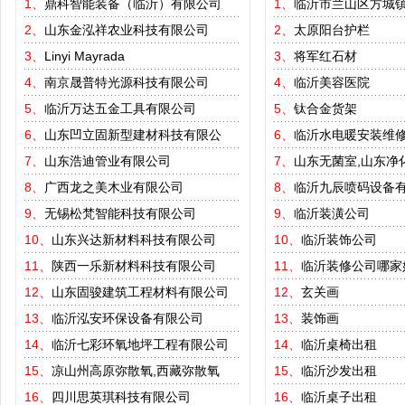
1、
鼎科智能装备（临沂）有限公司
1、
临沂市兰山区方城
2、
山东金泓祥农业科技有限公司
2、
太原阳台护栏
3、
Linyi Mayrada
3、
将军红石材
4、
南京晟普特光源科技有限公司
4、
临沂美容医院
5、
临沂万达五金工具有限公司
5、
钛合金货架
6、
山东凹立固新型建材科技有限公
6、
临沂水电暖安装维
7、
山东浩迪管业有限公司
7、
山东无菌室,山东净
8、
广西龙之美木业有限公司
8、
临沂九辰喷码设备
9、
无锡松梵智能科技有限公司
9、
临沂装潢公司
10、
山东兴达新材料科技有限公司
10、
临沂装饰公司
11、
陕西一乐新材料科技有限公司
11、
临沂装修公司哪家
12、
山东固骏建筑工程材料有限公司
12、
玄关画
13、
临沂泓安环保设备有限公司
13、
装饰画
14、
临沂七彩环氧地坪工程有限公司
14、
临沂桌椅出租
15、
凉山州高原弥散氧,西藏弥散氧
15、
临沂沙发出租
16、
四川思英琪科技有限公司
16、
临沂桌子出租