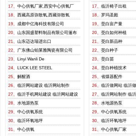
17、
中心供氧厂家,西安中心供氧厂
17、
临沂椅子出租
18、
西藏高原弥散氧,西藏弥散氧
18、
罗玛圣殿
19、
成都中亿海科技有限公司
19、
茭白亩产量
20、
山东国盛塑料制品有限公司篷布
20、
茭白如何种植
21、
山东迈达瑞进出口
21、
茭白新品种
22、
广东佛山铂莱雅陶瓷有限公司
22、
茭白种子
23、
Linyi Wanli De
23、
茭白苗
24、
LUCK LEE STEEL
24、
茭白种植技术
25、
解醒酒
25、
省煤器配件
26、
临沂网站建设
临沂网站制作
26、
临沂做网站
临沂
27、
临沂手机网站建设
临沂网站建设
27、
临沂网站制作
临
28、
水地源热泵
28、
水地源热泵
29、
中心供氧系统
29、
中心供氧系统
30、
临沂环氧地坪
30、
临沂环氧地坪
31、
中心供氧
31、
中心供氧厂家