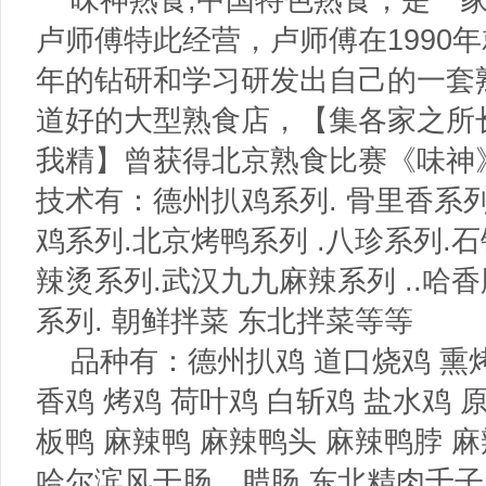
卢师傅特此经营，卢师傅在1990
年的钻研和学习研发出自己的一套
道好的大型熟食店，【集各家之所
我精】曾获得北京熟食比赛《味神
技术有：德州扒鸡系列. 骨里香系列
鸡系列.北京烤鸭系列 .八珍系列.
辣烫系列.武汉九九麻辣系列 ..哈香
系列. 朝鲜拌菜 东北拌菜等等
品种有：德州扒鸡 道口烧鸡 熏烤笨
香鸡 烤鸡 荷叶鸡 白斩鸡 盐水鸡 
板鸭 麻辣鸭 麻辣鸭头 麻辣鸭脖 
哈尔滨风干肠，腊肠 东北精肉千子 