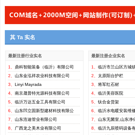
其 Ta 实名
最新注册行业实名
最新注册企业实名
1、
鼎科智能装备（临沂）有限公司
1、
临沂市兰山区方城
2、
山东金泓祥农业科技有限公司
2、
太原阳台护栏
3、
Linyi Mayrada
3、
将军红石材
4、
南京晟普特光源科技有限公司
4、
临沂美容医院
5、
临沂万达五金工具有限公司
5、
钛合金货架
6、
山东凹立固新型建材科技有限公
6、
临沂水电暖安装维
7、
山东浩迪管业有限公司
7、
山东无菌室,山东净
8、
广西龙之美木业有限公司
8、
临沂九辰喷码设备