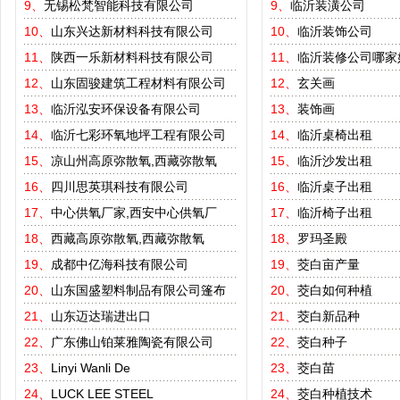
9、
无锡松梵智能科技有限公司
9、
临沂装潢公司
10、
山东兴达新材料科技有限公司
10、
临沂装饰公司
11、
陕西一乐新材料科技有限公司
11、
临沂装修公司哪家
12、
山东固骏建筑工程材料有限公司
12、
玄关画
13、
临沂泓安环保设备有限公司
13、
装饰画
14、
临沂七彩环氧地坪工程有限公司
14、
临沂桌椅出租
15、
凉山州高原弥散氧,西藏弥散氧
15、
临沂沙发出租
16、
四川思英琪科技有限公司
16、
临沂桌子出租
17、
中心供氧厂家,西安中心供氧厂
17、
临沂椅子出租
18、
西藏高原弥散氧,西藏弥散氧
18、
罗玛圣殿
19、
成都中亿海科技有限公司
19、
茭白亩产量
20、
山东国盛塑料制品有限公司篷布
20、
茭白如何种植
21、
山东迈达瑞进出口
21、
茭白新品种
22、
广东佛山铂莱雅陶瓷有限公司
22、
茭白种子
23、
Linyi Wanli De
23、
茭白苗
24、
LUCK LEE STEEL
24、
茭白种植技术