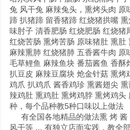
兔 风干兔 麻辣兔头，熏烤头肉 原
蹄 扒猪蹄 留香猪蹄 红烧猪拱嘴 熏
味肘子 清香肥肠 红烧肥肠 红烧猪
红烧苦肠 熏烤苦肠 原味猪肚 熏肚
麻辣熏肺 红烧猪肺 五香酱牛肉 原
毛草鲤鱼 麻辣鱼块 番茄酱鱼 香酥
扒豆皮 麻辣豆腐块 炝金针菇 熏烤
鸡爪 扒鸡爪 酱香鸡珍 熏酱翅尖 熏
辣鸡肚 熏鸡肚 熏烤鸡脖 熏烤鸡头
种，每个品种教5种口味以上做法
有全国各地精品的做法熏 烤 酱 扒 
风干等 ... 有独立店面实践，教