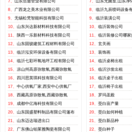
7、
山东浩迪管业有限公司
7、
山东无菌室,山东净
8、
广西龙之美木业有限公司
8、
临沂九辰喷码设备
9、
无锡松梵智能科技有限公司
9、
临沂装潢公司
10、
山东兴达新材料科技有限公司
10、
临沂装饰公司
11、
陕西一乐新材料科技有限公司
11、
临沂装修公司哪家
12、
山东固骏建筑工程材料有限公司
12、
玄关画
13、
临沂泓安环保设备有限公司
13、
装饰画
14、
临沂七彩环氧地坪工程有限公司
14、
临沂桌椅出租
15、
凉山州高原弥散氧,西藏弥散氧
15、
临沂沙发出租
16、
四川思英琪科技有限公司
16、
临沂桌子出租
17、
中心供氧厂家,西安中心供氧厂
17、
临沂椅子出租
18、
西藏高原弥散氧,西藏弥散氧
18、
罗玛圣殿
19、
成都中亿海科技有限公司
19、
茭白亩产量
20、
山东国盛塑料制品有限公司篷布
20、
茭白如何种植
21、
山东迈达瑞进出口
21、
茭白新品种
22、
广东佛山铂莱雅陶瓷有限公司
22、
茭白种子