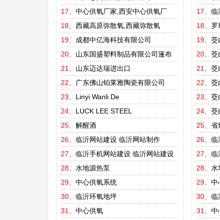
17、
中心供氧厂家,西安中心供氧厂
17、
临
18、
西藏高原弥散氧,西藏弥散氧
18、
罗
19、
成都中亿海科技有限公司
19、
茭
20、
山东国盛塑料制品有限公司篷布
20、
茭
21、
山东迈达瑞进出口
21、
茭
22、
广东佛山铂莱雅陶瓷有限公司
22、
茭
23、
Linyi Wanli De
23、
茭
24、
LUCK LEE STEEL
24、
茭
25、
解醒酒
25、
省
26、
临沂网站建设
临沂网站制作
26、
临
27、
临沂手机网站建设
临沂网站建设
27、
临
28、
水地源热泵
28、
水
29、
中心供氧系统
29、
中
30、
临沂环氧地坪
30、
临
31、
中心供氧
31、
中