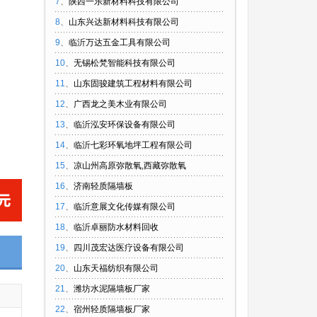
7
、
陕西一乐新材料科技有限公司
8
、
山东兴达新材料科技有限公司
9
、
临沂万达五金工具有限公司
10
、
无锡松梵智能科技有限公司
11
、
山东固骏建筑工程材料有限公司
12
、
广西龙之美木业有限公司
13
、
临沂泓安环保设备有限公司
14
、
临沂七彩环氧地坪工程有限公司
15
、
凉山州高原弥散氧,西藏弥散氧
16
、
济南轻质隔墙板
17
、
临沂意展文化传媒有限公司
18
、
临沂卓丽防水材料回收
19
、
四川茂宏达医疗设备有限公司
20
、
山东天福纺织有限公司
21
、
潍坊水泥隔墙板厂家
22
、
宿州轻质隔墙板厂家