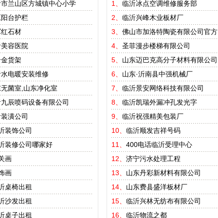
沂市兰山区方城镇中心小学
1、
临沂冰点空调维修服务部
原阳台护栏
2、
临沂兴峰木业板材厂
军红石材
3、
佛山市加洛特陶瓷有限公司官方
沂美容医院
4、
圣菲漫步楼梯有限公司
合金货架
5、
山东迈巴克高分子材料有限公司
沂水电暖安装维修
6、
山东·沂南县中强机械厂
无菌室,山东净化室
7、
临沂景安网络科技有限公司
沂九辰喷码设备有限公司
8、
临沂凯瑞外漏冲孔发光字
沂装潢公司
9、
临沂祝强精美包装厂
沂装饰公司
10、
临沂顺发吉祥号码
沂装修公司哪家好
11、
400电话临沂受理中心
关画
12、
济宁污水处理工程
饰画
13、
山东丹彩新材料有限公司
沂桌椅出租
14、
山东费县盛洋板材厂
沂沙发出租
15、
临沂兴林无纺布有限公司
沂桌子出租
16、
临沂物流之都