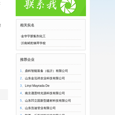
业
相关实名
时
·
金华宇胶黏剂化工
·
沂南斌乾钢琴学校
。
推荐企业
1
、
鼎科智能装备（临沂）有限公司
2
、
山东金泓祥农业科技有限公司
3
、
Linyi Mayrada De
4
、
南京晟普特光源科技有限公司
5
、
山东凹立固新型建材科技有限公司
6
、
山东浩迪管业有限公司