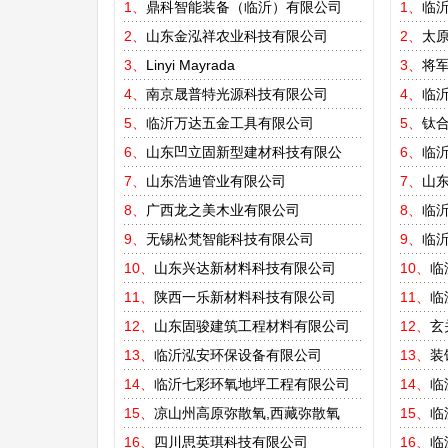
1、
鼎科智能装备（临沂）有限公司
1、
临
2、
山东金泓祥农业科技有限公司
2、
太
3、
Linyi Mayrada
3、
将
4、
南京晟普特光源科技有限公司
4、
临
5、
临沂万达五金工具有限公司
5、
钛
6、
山东凹立固新型建材科技有限公
6、
临
7、
山东浩迪管业有限公司
7、
山东
8、
广西龙之美木业有限公司
8、
临
9、
无锡松梵智能科技有限公司
9、
临
10、
山东兴达新材料科技有限公司
10、
临
11、
陕西一乐新材料科技有限公司
11、
临
12、
山东固骏建筑工程材料有限公司
12、
玄
13、
临沂泓安环保设备有限公司
13、
装
14、
临沂七彩环氧地坪工程有限公司
14、
临
15、
凉山州高原弥散氧,西藏弥散氧
15、
临
16、
四川思英琪科技有限公司
16、
临