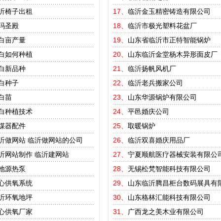
沂椅子出租
17、
临沂金玉精密铸造有限公司
玛圣殿
18、
临沂市极光塑料花盆厂
白亩产量
19、
山东省临沂市正特智能锅炉
白如何种植
20、
山东临沂金堂杨木异形面皮厂
白新品种
21、
临沂扬帆风机厂
白种子
22、
临沂老兵搬家公司
白苗
23、
山东华源锅炉有限公司
白种植技术
24、
平邑婚庆公司
煤器配件
25、
取暖锅炉
沂做网站
临沂做网站的公司
26、
临沂双喜婚庆用品厂
沂网站制作
临沂建网站
27、
宁夏顺航医疗器械安装有限公
地源热泵
28、
无锡松梵智能科技有限公司
心供氧系统
29、
山东临沂腾昌柜台数码展具有
沂环氧地坪
30、
山东格林汇能科技有限公司
心供氧厂家
31、
广西龙之美木业有限公司