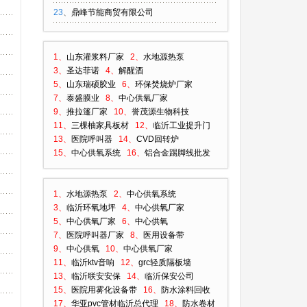
23
、
鼎峰节能商贸有限公司
1、
山东灌浆料厂家
2、
水地源热泵
3、
圣达菲诺
4、
解醒酒
5、
山东瑞硕胶业
6、
环保焚烧炉厂家
7、
泰盛膜业
8、
中心供氧厂家
9、
推拉篷厂家
10、
誉茂源生物科技
11、
三棵柚家具板材
12、
临沂工业提升门
13、
医院呼叫器
14、
CVD回转炉
15、
中心供氧系统
16、
铝合金踢脚线批发
1、
水地源热泵
2、
中心供氧系统
3、
临沂环氧地坪
4、
中心供氧厂家
5、
中心供氧厂家
6、
中心供氧
7、
医院呼叫器厂家
8、
医用设备带
9、
中心供氧
10、
中心供氧厂家
11、
临沂ktv音响
12、
grc轻质隔板墙
13、
临沂联安安保
14、
临沂保安公司
15、
医院用雾化设备带
16、
防水涂料回收
17、
华亚pvc管材临沂总代理
18、
防水卷材