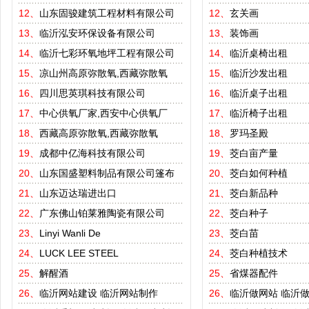
12、
山东固骏建筑工程材料有限公司
12、
玄关画
13、
临沂泓安环保设备有限公司
13、
装饰画
14、
临沂七彩环氧地坪工程有限公司
14、
临沂桌椅出租
15、
凉山州高原弥散氧,西藏弥散氧
15、
临沂沙发出租
16、
四川思英琪科技有限公司
16、
临沂桌子出租
17、
中心供氧厂家,西安中心供氧厂
17、
临沂椅子出租
18、
西藏高原弥散氧,西藏弥散氧
18、
罗玛圣殿
19、
成都中亿海科技有限公司
19、
茭白亩产量
20、
山东国盛塑料制品有限公司篷布
20、
茭白如何种植
21、
山东迈达瑞进出口
21、
茭白新品种
22、
广东佛山铂莱雅陶瓷有限公司
22、
茭白种子
23、
Linyi Wanli De
23、
茭白苗
24、
LUCK LEE STEEL
24、
茭白种植技术
25、
解醒酒
25、
省煤器配件
26、
临沂网站建设
临沂网站制作
26、
临沂做网站
临沂