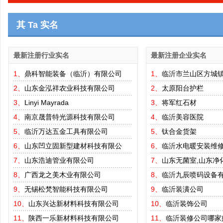
其 Ta 实名
最新注册行业实名
最新注册企业实名
1、
鼎科智能装备（临沂）有限公司
1、
临沂市兰山区方城
2、
山东金泓祥农业科技有限公司
2、
太原阳台护栏
3、
Linyi Mayrada
3、
将军红石材
4、
南京晟普特光源科技有限公司
4、
临沂美容医院
5、
临沂万达五金工具有限公司
5、
钛合金货架
6、
山东凹立固新型建材科技有限公
6、
临沂水电暖安装维
7、
山东浩迪管业有限公司
7、
山东无菌室,山东净
8、
广西龙之美木业有限公司
8、
临沂九辰喷码设备
9、
无锡松梵智能科技有限公司
9、
临沂装潢公司
10、
山东兴达新材料科技有限公司
10、
临沂装饰公司
11、
陕西一乐新材料科技有限公司
11、
临沂装修公司哪家