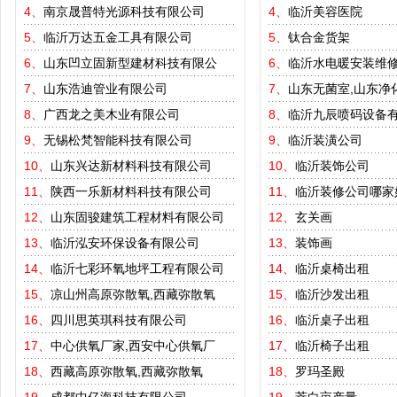
4、
南京晟普特光源科技有限公司
4、
临沂美容医院
5、
临沂万达五金工具有限公司
5、
钛合金货架
6、
山东凹立固新型建材科技有限公
6、
临沂水电暖安装维
7、
山东浩迪管业有限公司
7、
山东无菌室,山东净
8、
广西龙之美木业有限公司
8、
临沂九辰喷码设备
9、
无锡松梵智能科技有限公司
9、
临沂装潢公司
10、
山东兴达新材料科技有限公司
10、
临沂装饰公司
11、
陕西一乐新材料科技有限公司
11、
临沂装修公司哪家
12、
山东固骏建筑工程材料有限公司
12、
玄关画
13、
临沂泓安环保设备有限公司
13、
装饰画
14、
临沂七彩环氧地坪工程有限公司
14、
临沂桌椅出租
15、
凉山州高原弥散氧,西藏弥散氧
15、
临沂沙发出租
16、
四川思英琪科技有限公司
16、
临沂桌子出租
17、
中心供氧厂家,西安中心供氧厂
17、
临沂椅子出租
18、
西藏高原弥散氧,西藏弥散氧
18、
罗玛圣殿