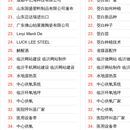
19、
成都中亿海科技有限公司
19、
茭白亩产量
20、
山东国盛塑料制品有限公司篷布
20、
茭白如何种植
21、
山东迈达瑞进出口
21、
茭白新品种
22、
广东佛山铂莱雅陶瓷有限公司
22、
茭白种子
23、
Linyi Wanli De
23、
茭白苗
24、
LUCK LEE STEEL
24、
茭白种植技术
25、
解醒酒
25、
省煤器配件
26、
临沂网站建设
临沂网站制作
26、
临沂做网站
临沂
27、
临沂手机网站建设
临沂网站建设
27、
临沂网站制作
临
28、
水地源热泵
28、
水地源热泵
29、
中心供氧系统
29、
中心供氧系统
30、
临沂环氧地坪
30、
临沂环氧地坪
31、
中心供氧
31、
中心供氧厂家
32、
医院呼叫器厂家
32、
中心供氧
33、
医用设备带
33、
医院呼叫器厂家
34、
中心供氧
34、
医用设备带