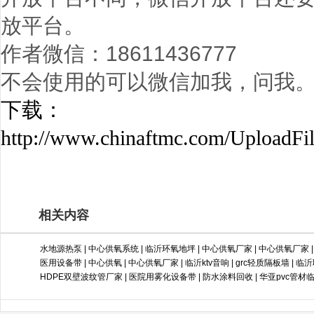
放平台。
作者微信：18611436777
不会使用的可以微信加我，问我
下载：
http://www.chinaftmc.com/UploadFi
相关内容
水地源热泵
|
中心供氧系统
|
临沂环氧地坪
|
中心供氧厂家
|
中心供氧厂家
医用设备带
|
中心供氧
|
中心供氧厂家
|
临沂ktv音响
|
grc轻质隔板墙
|
临沂
HDPE双壁波纹管厂家
|
医院用雾化设备带
|
防水涂料回收
|
华亚pvc管材