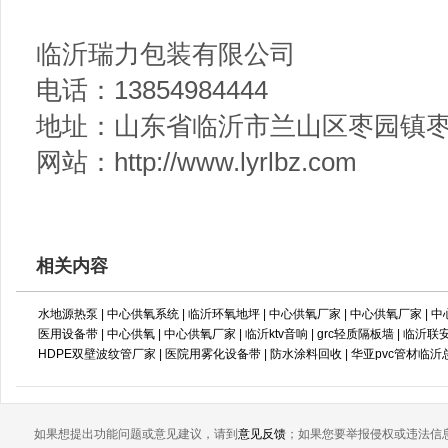
临沂瑞力包装有限公司
电话：13854984444
地址：山东省临沂市兰山区枣园镇
网站：http://www.lyrlbz.com
相关内容
水地源热泵
|
中心供氧系统
|
临沂环氧地坪
|
中心供氧厂家
|
中心供氧厂家
|
中
医用设备带
|
中心供氧
|
中心供氧厂家
|
临沂ktv音响
|
grc轻质隔板墙
|
临沂联
HDPE双壁波纹管厂家
|
医院用雾化设备带
|
防水涂料回收
|
华亚pvc管材临沂
如果想提出功能问题或意见建议，请到
意见反馈
；如果您要举报侵权或违法信