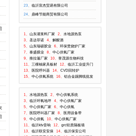
23
、
临沂宣杰贸易有限公司
24
、
鼎峰节能商贸有限公司
司
1、
山东灌浆料厂家
2、
水地源热泵
3、
圣达菲诺
4、
解醒酒
5、
山东瑞硕胶业
6、
环保焚烧炉厂家
7、
泰盛膜业
8、
中心供氧厂家
9、
推拉篷厂家
10、
誉茂源生物科技
11、
三棵柚家具板材
12、
临沂工业提升门
13、
医院呼叫器
14、
CVD回转炉
15、
中心供氧系统
16、
铝合金踢脚线批发
1、
水地源热泵
2、
中心供氧系统
3、
临沂环氧地坪
4、
中心供氧厂家
5、
中心供氧厂家
6、
中心供氧
衣
7、
医院呼叫器厂家
8、
医用设备带
司
9、
中心供氧
10、
中心供氧厂家
11、
临沂ktv音响
12、
grc轻质隔板墙
13、
临沂联安安保
14、
临沂保安公司