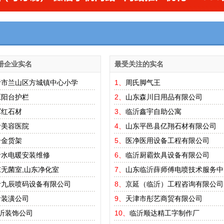
册企业实名
最受关注的实名
沂市兰山区方城镇中心小学
1、
周氏脚气王
原阳台护栏
2、
山东森川日用品有限公司
军红石材
3、
临沂鑫宇自助公寓
沂美容医院
4、
山东平邑县亿翔石材有限公司
合金货架
5、
医净医用设备工程有限公司
沂水电暖安装维修
6、
临沂厨霸炊具设备有限公司
无菌室,山东净化室
7、
山东临沂薛师傅电喷技术服务中
沂九辰喷码设备有限公司
8、
京延（临沂）工程咨询有限公司
沂装潢公司
9、
天津市彤艺商贸有限公司
沂装饰公司
10、
临沂顺达精工字制作厂