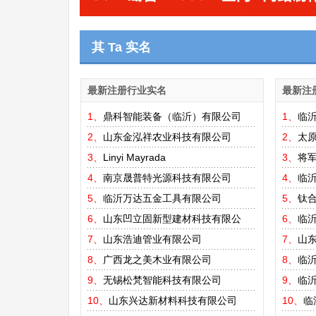
其 Ta 实名
最新注册行业实名
最新注
1、
鼎科智能装备（临沂）有限公司
1、
临
2、
山东金泓祥农业科技有限公司
2、
太
3、
Linyi Mayrada
3、
将
4、
南京晟普特光源科技有限公司
4、
临
5、
临沂万达五金工具有限公司
5、
钛
6、
山东凹立固新型建材科技有限公
6、
临
7、
山东浩迪管业有限公司
7、
山东
8、
广西龙之美木业有限公司
8、
临
9、
无锡松梵智能科技有限公司
9、
临
10、
山东兴达新材料科技有限公司
10、
临