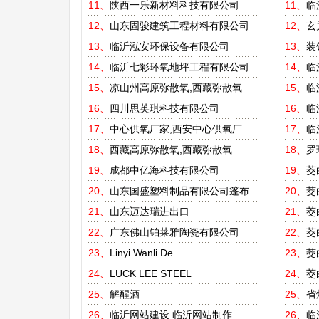
11、
陕西一乐新材料科技有限公司
11、
临
12、
山东固骏建筑工程材料有限公司
12、
玄
13、
临沂泓安环保设备有限公司
13、
装
14、
临沂七彩环氧地坪工程有限公司
14、
临
15、
凉山州高原弥散氧,西藏弥散氧
15、
临
16、
四川思英琪科技有限公司
16、
临
17、
中心供氧厂家,西安中心供氧厂
17、
临
18、
西藏高原弥散氧,西藏弥散氧
18、
罗
19、
成都中亿海科技有限公司
19、
茭
20、
山东国盛塑料制品有限公司篷布
20、
茭
21、
山东迈达瑞进出口
21、
茭
22、
广东佛山铂莱雅陶瓷有限公司
22、
茭
23、
Linyi Wanli De
23、
茭
24、
LUCK LEE STEEL
24、
茭
25、
解醒酒
25、
省
26、
临沂网站建设
临沂网站制作
26、
临