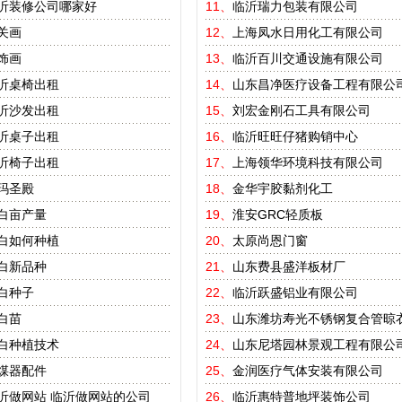
沂装修公司哪家好
11、
临沂瑞力包装有限公司
关画
12、
上海凤水日用化工有限公司
饰画
13、
临沂百川交通设施有限公司
沂桌椅出租
14、
山东昌净医疗设备工程有限公
沂沙发出租
15、
刘宏金刚石工具有限公司
沂桌子出租
16、
临沂旺旺仔猪购销中心
沂椅子出租
17、
上海领华环境科技有限公司
玛圣殿
18、
金华宇胶黏剂化工
白亩产量
19、
淮安GRC轻质板
白如何种植
20、
太原尚恩门窗
白新品种
21、
山东费县盛洋板材厂
白种子
22、
临沂跃盛铝业有限公司
白苗
23、
山东潍坊寿光不锈钢复合管晾
白种植技术
24、
山东尼塔园林景观工程有限公
煤器配件
25、
金润医疗气体安装有限公司
沂做网站
临沂做网站的公司
26、
临沂惠特普地坪装饰公司